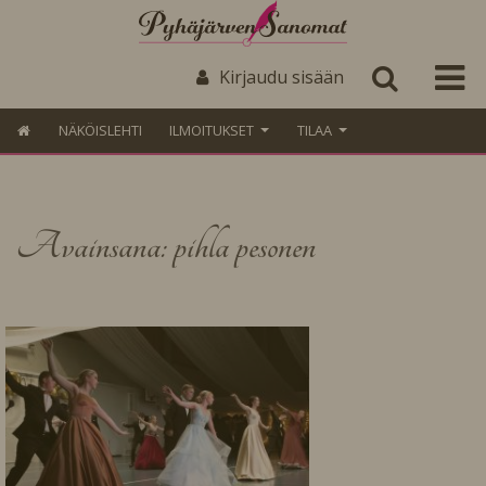
Kirjaudu sisään
NÄKÖISLEHTI
ILMOITUKSET
TILAA
Avainsana: pihla pesonen