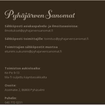
Sähköposti asiakaspalvelu- ja ilmoitusasioissa:
ilmoitukset@pyhajarvensanomat.fi
Sähköposti toimittajille:
toimitus@pyhajarvensanomat.fi
Toimittajien sähköpostit muotoa
etunimi.sukunimi@pyhajarvensanomat.fi
Toimiston aukioloaika:
Ke-Pe 9-13
Ma-Ti suljettu käyntiasiakkailta
Osoite:
Asematie 2, 86800 Pyhäsalmi
Puhelin:
040 772 0231