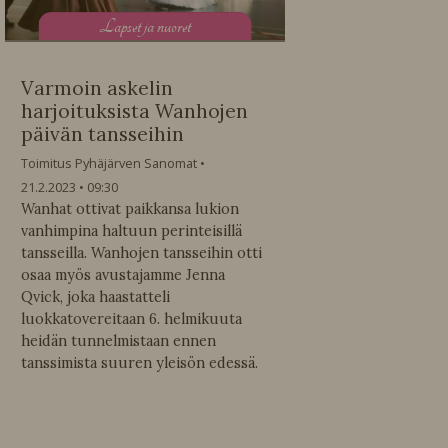
L
apset ja nuoret
Varmoin askelin
harjoituksista Wanhojen
päivän tansseihin
Toimitus Pyhäjärven Sanomat
21.2.2023
09:30
Wanhat ottivat paikkansa lukion
vanhimpina haltuun perinteisillä
tansseilla. Wanhojen tansseihin otti
osaa myös avustajamme Jenna
Qvick, joka haastatteli
luokkatovereitaan 6. helmikuuta
heidän tunnelmistaan ennen
tanssimista suuren yleisön edessä.