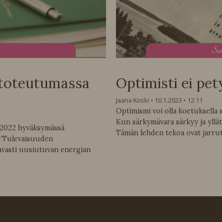
S
a
 toteutumassa
Optimisti ei pe
Jaana Koski
10.1.2023
12:11
Optimismi voi olla koetuksella 
Kun särkymävara särkyy ja yllät
 2022 hyväksymässä
Tämän lehden tekoa ovat jarrut
 “Tulevaisuuden
hvasti uusiutuvan energian