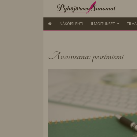
NÄKÖISLEHTI
ILMOITUKSET
TILA
Avainsana: pessimismi