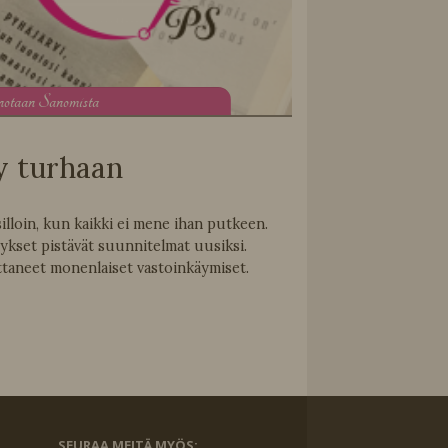
notaan Sanomista
ty turhaan
silloin, kun kaikki ei mene ihan putkeen.
ykset pistävät suunnitelmat uusiksi.
taneet monenlaiset vastoinkäymiset.
SEURAA MEITÄ MYÖS: