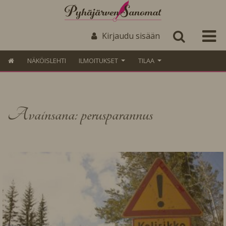
Kirjaudu sisään
NÄKÖISLEHTI
ILMOITUKSET
TILAA
Avainsana: perusparannus