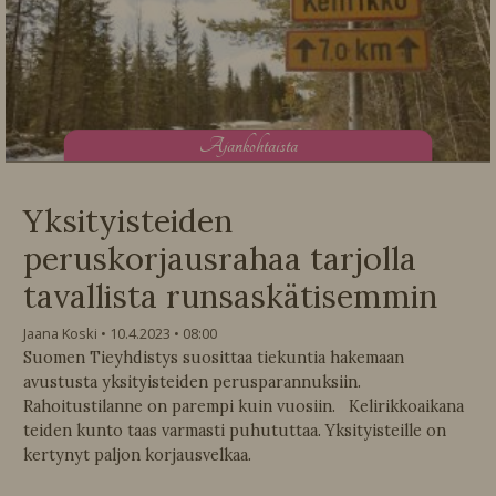
A
jankohtaista
Yksityisteiden
peruskorjausrahaa tarjolla
tavallista runsaskätisemmin
Jaana Koski
10.4.2023
08:00
Suomen Tieyhdistys suosittaa tiekuntia hakemaan
avustusta yksityisteiden perusparannuksiin.
Rahoitustilanne on parempi kuin vuosiin. Kelirikkoaikana
teiden kunto taas varmasti puhututtaa. Yksityisteille on
kertynyt paljon korjausvelkaa.