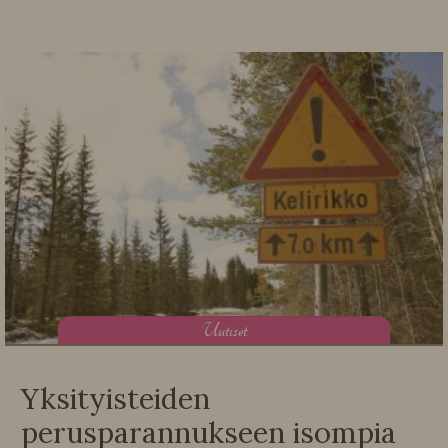
U
utiset
Yksityisteiden
perusparannukseen isompia