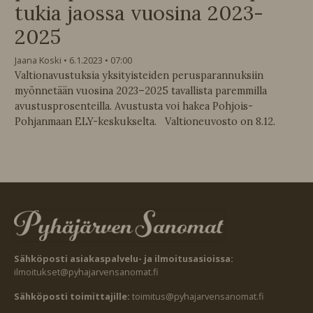
tukia jaossa vuosina 2023-
2025
Jaana Koski
6.1.2023
07:00
Valtionavustuksia yksityisteiden perusparannuksiin
myönnetään vuosina 2023–2025 tavallista paremmilla
avustusprosenteilla. Avustusta voi hakea Pohjois-
Pohjanmaan ELY-keskukselta. Valtioneuvosto on 8.12.
Sähköposti asiakaspalvelu- ja ilmoitusasioissa:
ilmoitukset@pyhajarvensanomat.fi
Sähköposti toimittajille:
toimitus@pyhajarvensanomat.fi