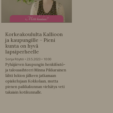
M
itä kuuluu?
Korkeakoululta Kallioon
ja kaupungille – Pieni
kunta on hyvä
lapsiperheelle
Sonja Röytiö
23.5.2023
10:00
Pyhäjärven kaupungin henkilöstö-
ja taloussihteeri Minna Pikkarainen
lähti lukion jälkeen jatkamaan
opiskelujaan Kokkolaan, mutta
pienen paikkakunnan viehätys veti
takaisin kotikunnalle.