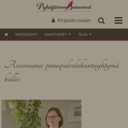
Kirjaudu sisään
NÄKÖISLEHTI
ILMOITUKSET
TILAA
Avainsana: peruspalvelukuntayhtymä
kallio