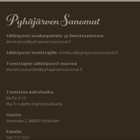
Sähköposti asiakaspalvelu- ja ilmoitusasioissa:
ilmoitukset@pyhajarvensanomat.fi
Sähköposti toimittajille:
toimitus@pyhajarvensanomat.fi
Toimittajien sähköpostit muotoa
etunimi.sukunimi@pyhajarvensanomat.fi
Toimiston aukioloaika:
Ke-Pe 9-13
Ma-Ti suljettu käyntiasiakkailta
Osoite:
Asematie 2, 86800 Pyhäsalmi
Puhelin:
040 772 0231