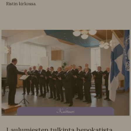
Ristin kirkossa.
K
ulttuuri
Laulumiesten tulkinta hepokatista