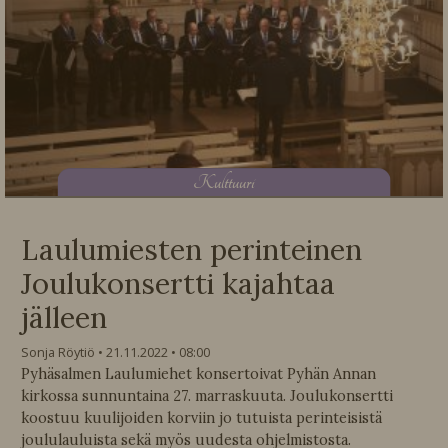
K
ulttuuri
Laulumiesten perinteinen
Joulukonsertti kajahtaa
jälleen
Sonja Röytiö
21.11.2022
08:00
Pyhäsalmen Laulumiehet konsertoivat Pyhän Annan
kirkossa sunnuntaina 27. marraskuuta. Joulukonsertti
koostuu kuulijoiden korviin jo tutuista perinteisistä
joululauluista sekä myös uudesta ohjelmistosta.