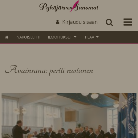
Kirjaudu sisään
NÄKÖISLEHTI
ILMOITUKSET
TILAA
Avainsana: pertti ruotanen