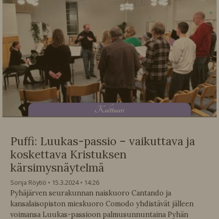
K
ulttuuri
Puffi: Luukas-passio – vaikuttava ja
koskettava Kristuksen
kärsimysnäytelmä
Sonja Röytiö
15.3.2024
14:26
Pyhäjärven seurakunnan naiskuoro Cantando ja
kansalaisopiston mieskuoro Comodo yhdistävät jälleen
voimansa Luukas-passioon palmusunnuntaina Pyhän