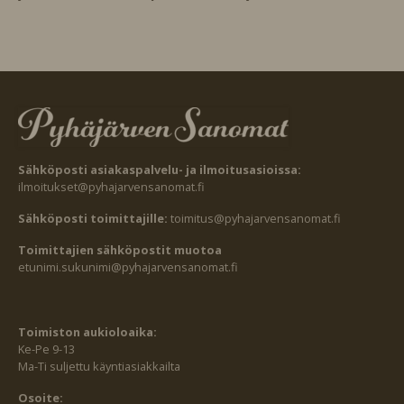
Sähköposti asiakaspalvelu- ja ilmoitusasioissa:
ilmoitukset@pyhajarvensanomat.fi
Sähköposti toimittajille:
toimitus@pyhajarvensanomat.fi
Toimittajien sähköpostit muotoa
etunimi.sukunimi@pyhajarvensanomat.fi
Toimiston aukioloaika:
Ke-Pe 9-13
Ma-Ti suljettu käyntiasiakkailta
Osoite: