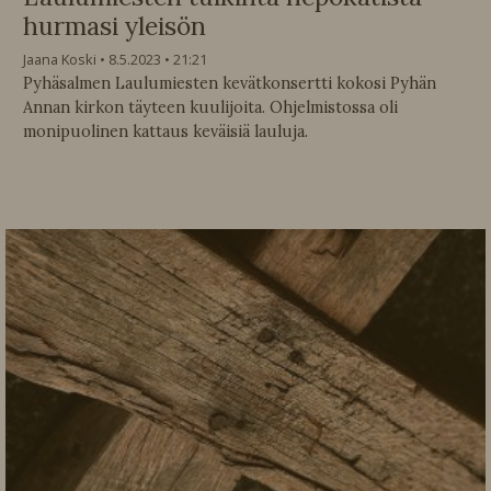
hurmasi yleisön
Jaana Koski
8.5.2023
21:21
Pyhäsalmen Laulumiesten kevätkonsertti kokosi Pyhän
Annan kirkon täyteen kuulijoita. Ohjelmistossa oli
monipuolinen kattaus keväisiä lauluja.