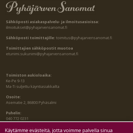
Sähköposti asiakaspalvelu- ja ilmoitusasioissa:
ilmoitukset@pyhajarvensanomat.fi
Sähköposti toimittajille:
toimitus@pyhajarvensanomat.fi
Toimittajien sähköpostit muotoa
etunimi.sukunimi@pyhajarvensanomat.fi
Toimiston aukioloaika:
Ke-Pe 9-13
Ma-Ti suljettu käyntiasiakkailta
Osoite:
Asematie 2, 86800 Pyhäsalmi
Puhelin:
040 772 0231
SEURAA MEITÄ MYÖS:
Käytämme evästeitä, jotta voimme palvella sinua