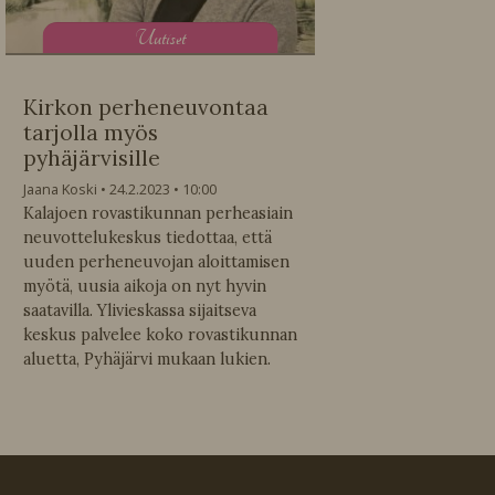
U
utiset
Kirkon perheneuvontaa
tarjolla myös
pyhäjärvisille
Jaana Koski
24.2.2023
10:00
Kalajoen rovastikunnan perheasiain
neuvottelukeskus tiedottaa, että
uuden perheneuvojan aloittamisen
myötä, uusia aikoja on nyt hyvin
saatavilla. Ylivieskassa sijaitseva
keskus palvelee koko rovastikunnan
aluetta, Pyhäjärvi mukaan lukien.