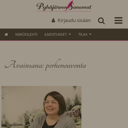
Kirjaudu sisään
NÄKÖISLEHTI
ILMOITUKSET
TILAA
Avainsana: perheneuvonta