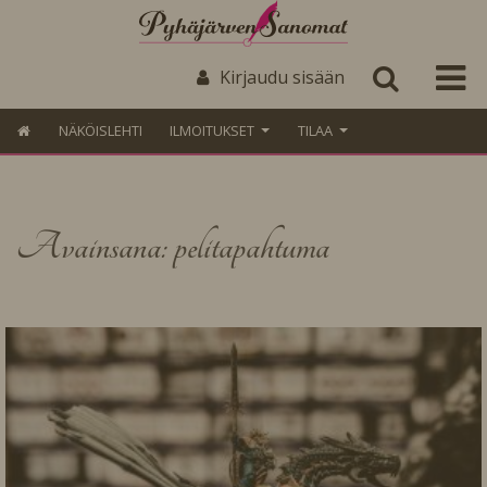
Kirjaudu sisään
NÄKÖISLEHTI
ILMOITUKSET
TILAA
Avainsana: pelitapahtuma