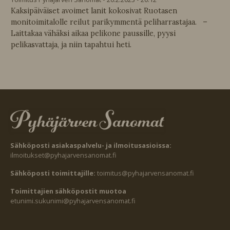
Kaksipäiväiset avoimet lanit kokosivat Ruotasen
monitoimitalolle reilut parikymmentä peliharrastajaa. –
Laittakaa vähäksi aikaa pelikone paussille, pyysi
pelikasvattaja, ja niin tapahtui heti.
Sähköposti asiakaspalvelu- ja ilmoitusasioissa:
ilmoitukset@pyhajarvensanomat.fi
Sähköposti toimittajille:
toimitus@pyhajarvensanomat.fi
Toimittajien sähköpostit muotoa
etunimi.sukunimi@pyhajarvensanomat.fi