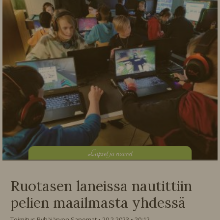
L
apset ja nuoret
Ruotasen laneissa nautittiin
pelien maailmasta yhdessä
Toimitus Pyhäjärven Sanomat
20.2.2023
20:12