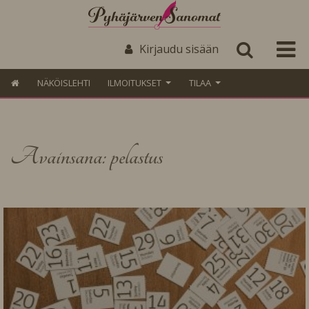
Kirjaudu sisään
NÄKÖISLEHTI
ILMOITUKSET
TILAA
Avainsana: pelastus