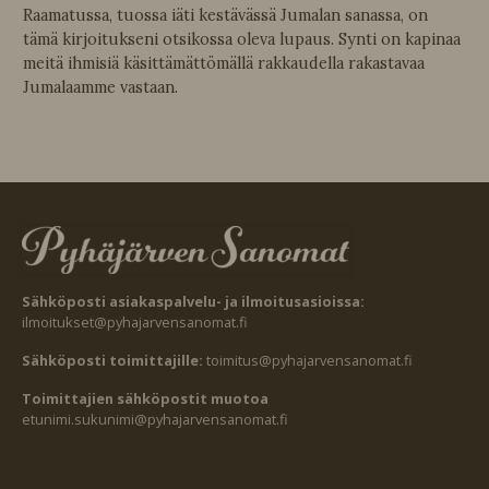
Raamatussa, tuossa iäti kestävässä Jumalan sanassa, on
tämä kirjoitukseni otsikossa oleva lupaus. Synti on kapinaa
meitä ihmisiä käsittämättömällä rakkaudella rakastavaa
Jumalaamme vastaan.
Sähköposti asiakaspalvelu- ja ilmoitusasioissa:
ilmoitukset@pyhajarvensanomat.fi
Sähköposti toimittajille:
toimitus@pyhajarvensanomat.fi
Toimittajien sähköpostit muotoa
etunimi.sukunimi@pyhajarvensanomat.fi