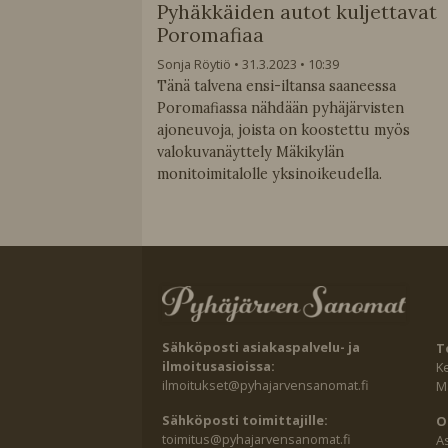
Pyhäkkäiden autot kuljettavat
Poromafiaa
Sonja Röytiö
31.3.2023
10:39
Tänä talvena ensi-iltansa saaneessa
Poromafiassa nähdään pyhäjärvisten
ajoneuvoja, joista on koostettu myös
valokuvanäyttely Mäkikylän
monitoimitalolle yksinoikeudella.
Sähköposti asiakaspalvelu- ja
T
ilmoitusasioissa:
K
ilmoitukset@pyhajarvensanomat.fi
Ma
Sähköposti toimittajille:
O
toimitus@pyhajarvensanomat.fi
A