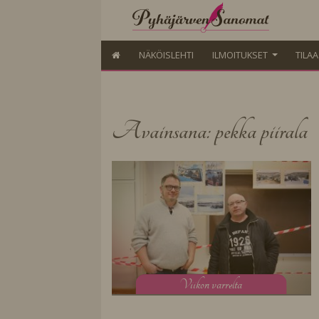
NÄKÖISLEHTI
ILMOITUKSET
TILA
Avainsana: pekka piirala
V
iikon varrelta