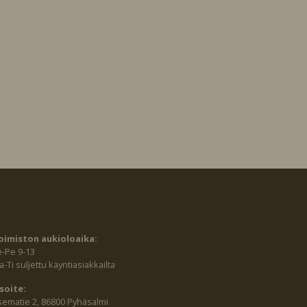
oimiston aukioloaika:
e-Pe 9-13
-Ti suljettu käyntiasiakkailta
soite:
sematie 2, 86800 Pyhäsalmi