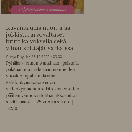
P
yhäjärvi ennen wanahaan
Kuvankaunis nuori ajaa
jokkista, arvovaltaset
britit kaivoksella sekä
viinankeittäjät varkaissa
Sonja Röytiö
26.10.2022
09:00
Pyhäjärvi ennen wanahaan -palstalla
palataan muistelemaan menneiden
vuosien tapahtumia aina
kahdenkymmenenviiden,
viidenkymmenen sekä sadan vuoden
päähän vanhojen lehtiartikkeleiden
siivittämänä. 25 vuotta sitten |
22.10.