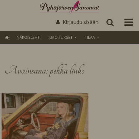
Kirjaudu sisään
NÄKÖISLEHTI
ILMOITUKSET
TILAA
Avainsana: pekka linko