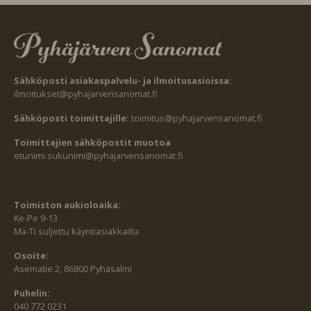
Sähköposti asiakaspalvelu- ja ilmoitusasioissa:
ilmoitukset@pyhajarvensanomat.fi
Sähköposti toimittajille:
toimitus@pyhajarvensanomat.fi
Toimittajien sähköpostit muotoa
etunimi.sukunimi@pyhajarvensanomat.fi
Toimiston aukioloaika:
Ke-Pe 9-13
Ma-Ti suljettu käyntiasiakkailta
Osoite:
Asematie 2, 86800 Pyhäsalmi
Puhelin:
040 772 0231