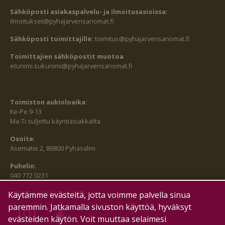
Sähköposti asiakaspalvelu- ja ilmoitusasioissa:
ilmoitukset@pyhajarvensanomat.fi
Sähköposti toimittajille:
toimitus@pyhajarvensanomat.fi
Toimittajien sähköpostit muotoa
etunimi.sukunimi@pyhajarvensanomat.fi
Toimiston aukioloaika:
Ke-Pe 9-13
Ma-Ti suljettu käyntiasiakkailta
Osoite:
Asematie 2, 86800 Pyhäsalmi
Puhelin:
040 772 0231
SEURAA MEITÄ MYÖS:
Käytämme evästeitä, jotta voimme palvella sinua
paremmin. Jatkamalla sivuston käyttöä, hyväksyt
evästeiden käytön. Voit muuttaa selaimesi