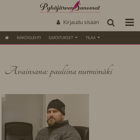
Kirjaudu sisään
NÄKÖISLEHTI
ILMOITUKSET
TILAA
Avainsana: pauliina nurmimäki