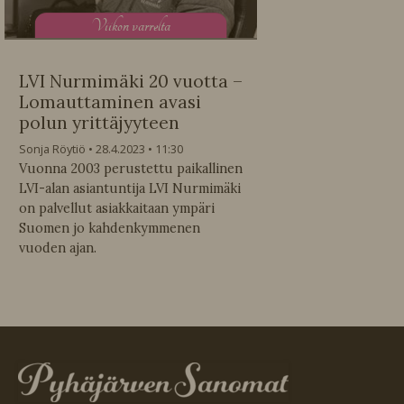
V
iikon varrelta
LVI Nurmimäki 20 vuotta –
Lomauttaminen avasi
polun yrittäjyyteen
Sonja Röytiö
28.4.2023
11:30
Vuonna 2003 perustettu paikallinen
LVI-alan asiantuntija LVI Nurmimäki
on palvellut asiakkaitaan ympäri
Suomen jo kahdenkymmenen
vuoden ajan.