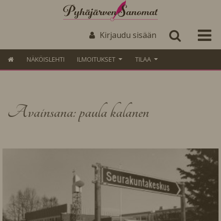
Kirjaudu sisään
NÄKÖISLEHTI
ILMOITUKSET
TILAA
Avainsana: paula kalanen