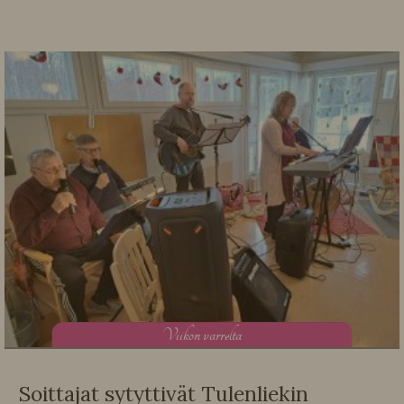
V
iikon varrelta
Soittajat sytyttivät Tulenliekin