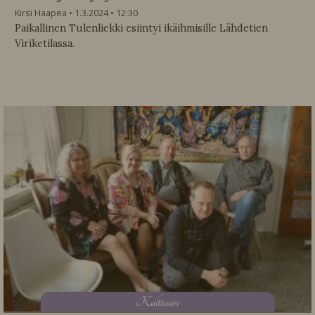
Kirsi Haapea
1.3.2024
12:30
Paikallinen Tulenliekki esiintyi ikäihmisille Lähdetien
Viriketilassa.
K
ulttuuri