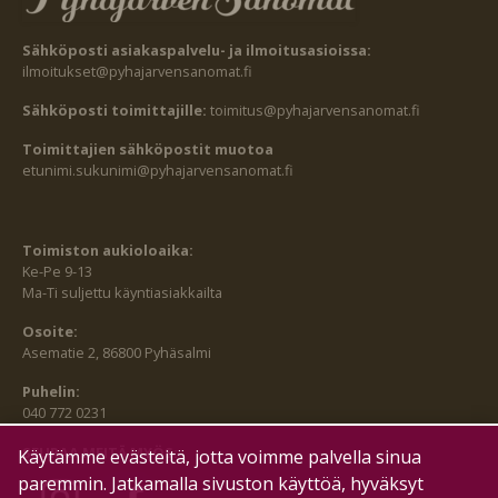
Sähköposti asiakaspalvelu- ja ilmoitusasioissa:
ilmoitukset@pyhajarvensanomat.fi
Sähköposti toimittajille:
toimitus@pyhajarvensanomat.fi
Toimittajien sähköpostit muotoa
etunimi.sukunimi@pyhajarvensanomat.fi
Toimiston aukioloaika:
Ke-Pe 9-13
Ma-Ti suljettu käyntiasiakkailta
Osoite:
Asematie 2, 86800 Pyhäsalmi
Puhelin:
040 772 0231
SEURAA MEITÄ MYÖS:
Käytämme evästeitä, jotta voimme palvella sinua
paremmin. Jatkamalla sivuston käyttöä, hyväksyt