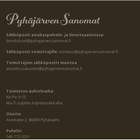
Sähköposti asiakaspalvelu- ja ilmoitusasioissa:
ilmoitukset@pyhajarvensanomat.fi
Sähköposti toimittajille:
toimitus@pyhajarvensanomat.fi
Toimittajien sähköpostit muotoa
etunimi.sukunimi@pyhajarvensanomat.fi
Toimiston aukioloaika:
Ke-Pe 9-13
Ma-Ti suljettu käyntiasiakkailta
Osoite:
Asematie 2, 86800 Pyhäsalmi
Puhelin:
040 772 0231