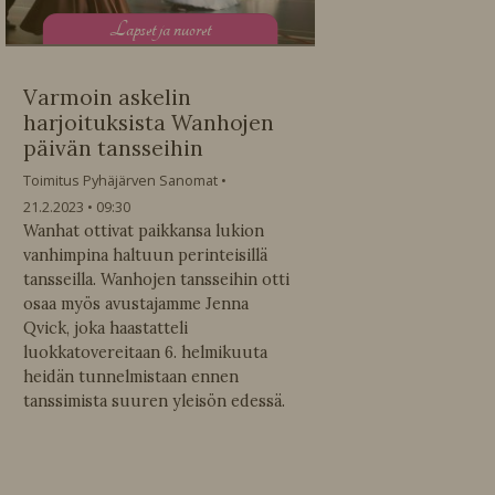
L
apset ja nuoret
Varmoin askelin
harjoituksista Wanhojen
päivän tansseihin
Toimitus Pyhäjärven Sanomat
21.2.2023
09:30
Wanhat ottivat paikkansa lukion
vanhimpina haltuun perinteisillä
tansseilla. Wanhojen tansseihin otti
osaa myös avustajamme Jenna
Qvick, joka haastatteli
luokkatovereitaan 6. helmikuuta
heidän tunnelmistaan ennen
tanssimista suuren yleisön edessä.