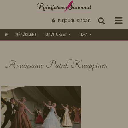
Kirjaudu sisään
NÄKÖISLEHTI
ILMOITUKSET
TILAA
Avainsana: Patrik Kauppinen