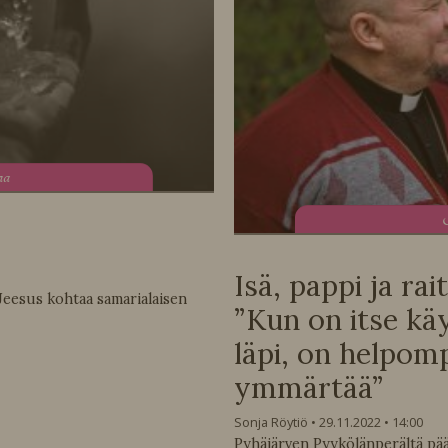
na
Isä, pappi ja rai
Jeesus kohtaa samarialaisen
”Kun on itse kä
läpi, on helpomp
ymmärtää”
Sonja Röytiö
29.11.2022
14:00
Pyhäjärven Pyykölänperältä pä