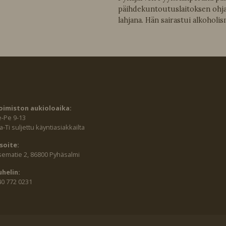
päihdekuntoutuslaitoksen ohj
lahjana. Hän sairastui alkoholis
oimiston aukioloaika:
e-Pe 9-13
-Ti suljettu käyntiasiakkailta
soite:
sematie 2, 86800 Pyhäsalmi
uhelin:
40 772 0231