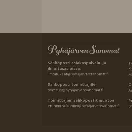
Sähköposti asiakaspalvelu- ja
T
ilmoitusasioissa:
K
ilmoitukset@pyhajarvensanomat.fi
Ma
Sähköposti toimittajille:
O
toimitus@pyhajarvensanomat.fi
A
Toimittajien sähköpostit muotoa
P
etunimi.sukunimi@pyhajarvensanomat.fi
0