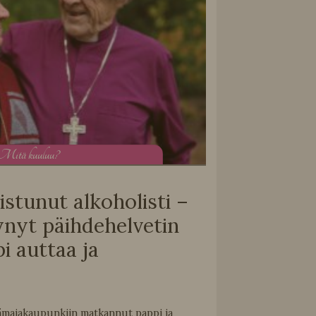
M
itä kuuluu?
tistunut alkoholisti –
ynyt päihdehelvetin
i auttaa ja
ämajakaupunkiin matkannut pappi ja