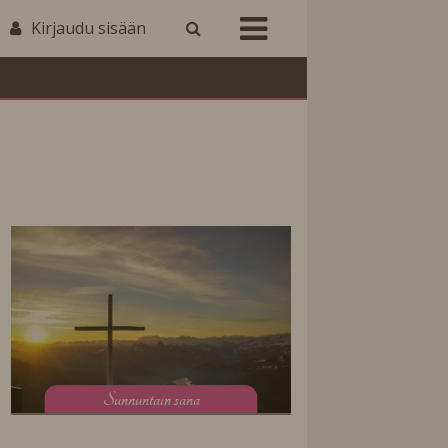
Kirjaudu sisään
S
unnuntain sana