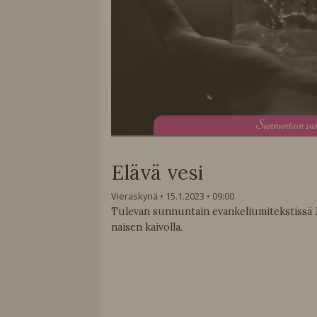
S
unnuntain sa
Elävä vesi
Vieraskynä
15.1.2023
09:00
Tulevan sunnuntain evankeliumitekstissä 
naisen kaivolla.