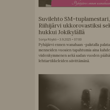
P
yhäjärvi ennen wanahaa
Suvilehto SM-tuplamestari,
Riihijärvi ukkorovastiksi se
hukkui Jokikylällä
Sonja Röytiö
3.9.2025
07:00
Pyhäjärvi ennen wanahaan -palstalla palat
menneiden vuosien tapahtumia aina kahd
viidenkymmenen sekä sadan vuoden päähä
lehtiartikkeleiden siivittämänä.