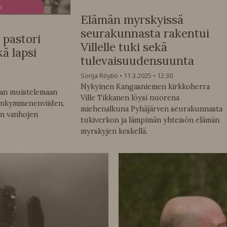
n
Elämän myrskyissä
seurakunnasta rakentui
 pastori
Villelle tuki sekä
kä lapsi
tulevaisuudensuunta
Sonja Röytiö
11.3.2025
12:30
Nykyinen Kangasniemen kirkkoherra
aan muistelemaan
Ville Tikkanen löysi nuorena
enkymmenenviiden,
miehenalkuna Pyhäjärven seurakunnasta
n vanhojen
tukiverkon ja lämpimän yhteisön elämän
myrskyjen keskellä.