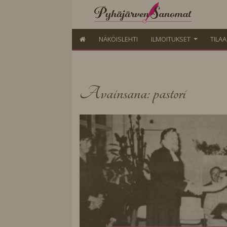
NÄKÖISLEHTI
ILMOITUKSET
TILA
Avainsana: pastori