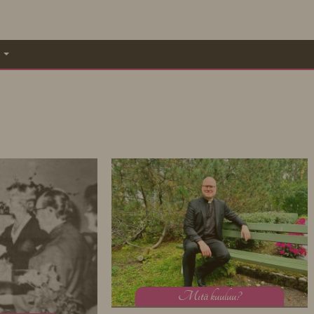
A
M
itä kuuluu?