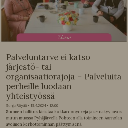
U
utiset
Palveluntarve ei katso
järjestö- tai
organisaatiorajoja – Palveluita
perheille luodaan
yhteistyössä
Sonja Röytiö
15.4.2024
12:00
Suomen hallitus kiristää kukkaronnyörejä ja se näkyy myös
muun muassa Pyhäjärvellä Pohteen alla toimineen Aarnolan
avoimen kerhotoiminnan päättymisenä.