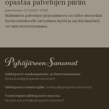
opastaa palvelujen piiriin
Jaana Koski
31.3.2023
07:00
Ikäihmisten palvelujen järjestämiseen on tullut muutoksia
hyvinvointialueelle siirtymisen myötä ja osa käytännöistä
on vasta muotoutumassa.
Sähköposti asiakaspalvelu- ja ilmoitusasioissa:
ilmoitukset@pyhajarvensanomat.fi
Sähköposti toimittajille:
toimitus@pyhajarvensanomat.fi
Toimittajien sähköpostit muotoa
etunimi.sukunimi@pyhajarvensanomat.fi