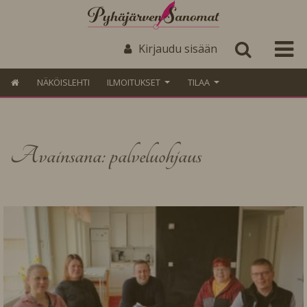
Kirjaudu sisään
NÄKÖISLEHTI
ILMOITUKSET
TILAA
Avainsana: palveluohjaus