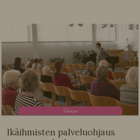
U
utiset
Ikäihmisten palveluohjaus