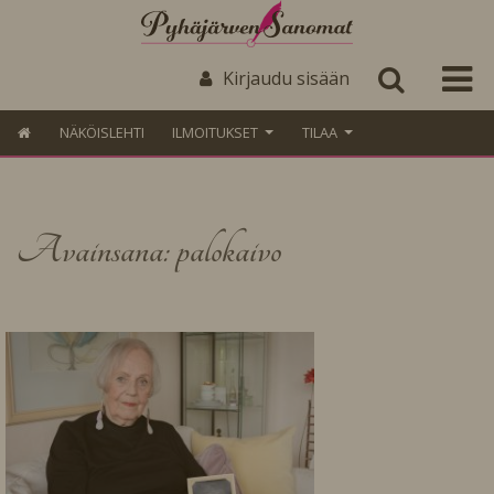
Kirjaudu sisään
NÄKÖISLEHTI
ILMOITUKSET
TILAA
Avainsana: palokaivo