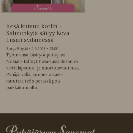
K
esälehti
Kesä kutsuu kotiin –
Salmenkylä säilyy Eeva-
Liisan sydämessä
Sonja Röytiö
2.6.2023
13:00
Työuransa käsityöopettajana
Nokialla tehnyt Eeva-Liisa Siikaniva
vietti lapsuus- ja nuoruusvuotensa
Pyhäjärvellä, kunnes oli aika
muuttaa työn perässä pois
paikkakunnalta.