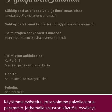
Sähköposti asiakaspalvelu- ja ilmoitusasioissa:
ilmoitukset@pyhajarvensanomat.fi
Sähköposti toimittajille:
toimitus@pyhajarvensanomat.fi
Toimittajien sähköpostit muotoa
etunimi.sukunimi@pyhajarvensanomat.fi
Toimiston aukioloaika:
Ke-Pe 9-13
Ma-Ti suljettu käyntiasiakkailta
Osoite:
Asematie 2, 86800 Pyhäsalmi
Puhelin:
040 772 0231
SEURAA MEITÄ MYÖS:
Käytämme evästeitä, jotta voimme palvella sinua
paremmin. Jatkamalla sivuston käyttöä, hyväksyt