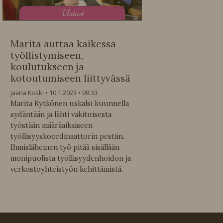
U
utiset
Marita auttaa kaikessa
työllistymiseen,
koulutukseen ja
kotoutumiseen liittyvässä
Jaana Koski
10.1.2023
09:33
Marita Rytkönen uskalsi kuunnella
sydäntään ja lähti vakituisesta
työstään määräaikaiseen
työllisyyskoordinaattorin pestiin.
Ihmisläheinen työ pitää sisällään
monipuolista työllisyydenhoidon ja
verkostoyhteistyön kehittämistä.