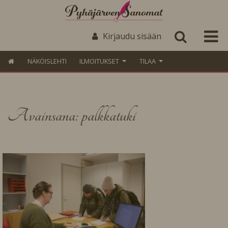
Kirjaudu sisään
NÄKÖISLEHTI
ILMOITUKSET
TILAA
Avainsana: palkkatuki