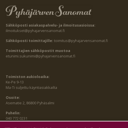
Sähköposti asiakaspalvelu- ja ilmoitusasioissa:
ilmoitukset@pyhajarvensanomat.fi
Sähköposti toimittajille:
toimitus@pyhajarvensanomat.fi
Toimittajien sähköpostit muotoa
etunimi.sukunimi@pyhajarvensanomat.fi
Toimiston aukioloaika:
Ke-Pe 9-13
Ma-Ti suljettu käyntiasiakkailta
Osoite:
Asematie 2, 86800 Pyhäsalmi
Puhelin:
040 772 0231