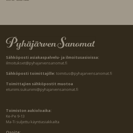
Sähköposti asiakaspalvelu- ja ilmoitusasioissa:
ilmoitukset@pyhajarvensanomat.fi
Sähköposti toimittajille:
toimitus@pyhajarvensanomat.fi
Toimittajien sähköpostit muotoa
etunimi.sukunimi@pyhajarvensanomat.fi
Toimiston aukioloaika:
Ke-Pe 9-13
Ma-Ti suljettu käyntiasiakkailta
Osoite: