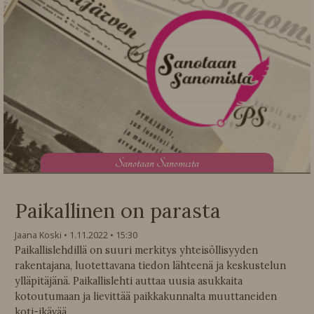
S
anotaan Sanomista
Paikallinen on parasta
Jaana Koski
1.11.2022
15:30
Paikallislehdillä on suuri merkitys yhteisöllisyyden
rakentajana, luotettavana tiedon lähteenä ja keskustelun
ylläpitäjänä. Paikallislehti auttaa uusia asukkaita
kotoutumaan ja lievittää paikkakunnalta muuttaneiden
koti-ikävää.