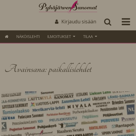
Kirjaudu sisään
NÄKÖISLEHTI
ILMOITUKSET
TILAA
Avainsana: paikallislehdet