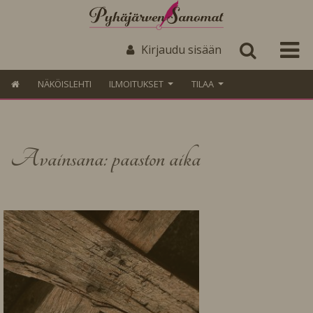
Kirjaudu sisään
NÄKÖISLEHTI
ILMOITUKSET
TILAA
Avainsana: paaston aika