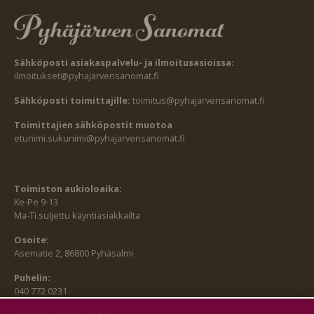
Sähköposti asiakaspalvelu- ja ilmoitusasioissa:
ilmoitukset@pyhajarvensanomat.fi
Sähköposti toimittajille:
toimitus@pyhajarvensanomat.fi
Toimittajien sähköpostit muotoa
etunimi.sukunimi@pyhajarvensanomat.fi
Toimiston aukioloaika:
Ke-Pe 9-13
Ma-Ti suljettu käyntiasiakkailta
Osoite:
Asematie 2, 86800 Pyhäsalmi
Puhelin:
040 772 0231