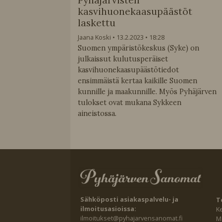
kasvihuonekaasupäästöt
laskettu
Jaana Koski
13.2.2023
18:28
Suomen ympäristökeskus (Syke) on
julkaissut kulutusperäiset
kasvihuonekaasupäästötiedot
ensimmäistä kertaa kaikille Suomen
kunnille ja maakunnille. Myös Pyhäjärven
tulokset ovat mukana Sykkeen
aineistossa.
Sähköposti asiakaspalvelu- ja
T
ilmoitusasioissa:
K
ilmoitukset@pyhajarvensanomat.fi
Ma