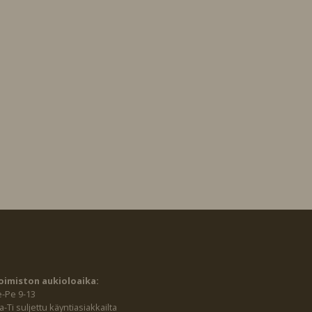
oimiston aukioloaika:
e-Pe 9-13
-Ti suljettu käyntiasiakkailta