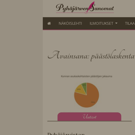
NÄKÖISLEHTI
ILMOITUKSET
TILA
Avainsana: päästölaskenta
U
utiset
Pyhäjärvisten