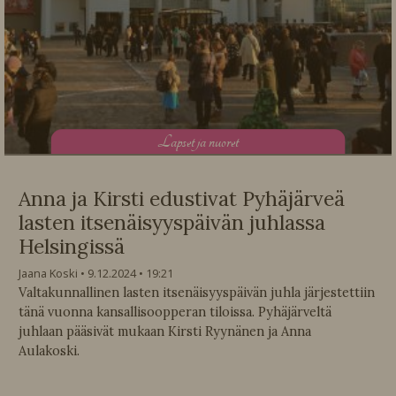
L
apset ja nuoret
Anna ja Kirsti edustivat Pyhäjärveä
lasten itsenäisyyspäivän juhlassa
Helsingissä
Jaana Koski
9.12.2024
19:21
Valtakunnallinen lasten itsenäisyyspäivän juhla järjestettiin
tänä vuonna kansallisoopperan tiloissa. Pyhäjärveltä
juhlaan pääsivät mukaan Kirsti Ryynänen ja Anna
Aulakoski.