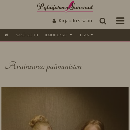
Kirjaudu sisään
NÄKÖISLEHTI
ILMOITUKSET
TILAA
Avainsana: pääministeri