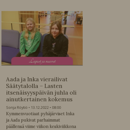
L
apset ja nuoret
Aada ja Inka vierailivat
Säätytalolla – Lasten
itsenäisyyspäivän juhla oli
ainutkertainen kokemus
Sonja Röytiö
13.12.2022
08:00
Kymmenvuotiaat pyhäjärviset Inka
ja Aada pukivat parhaimmat
päällensä viime viikon keskiviikkona