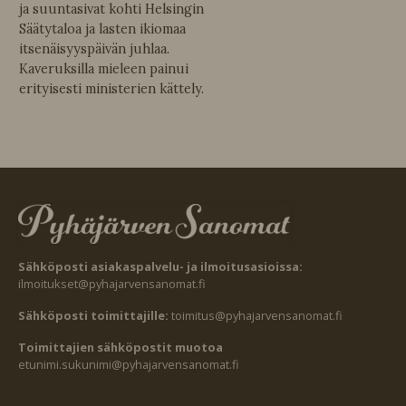
ja suuntasivat kohti Helsingin
Säätytaloa ja lasten ikiomaa
itsenäisyyspäivän juhlaa.
Kaveruksilla mieleen painui
erityisesti ministerien kättely.
Sähköposti asiakaspalvelu- ja ilmoitusasioissa:
ilmoitukset@pyhajarvensanomat.fi
Sähköposti toimittajille:
toimitus@pyhajarvensanomat.fi
Toimittajien sähköpostit muotoa
etunimi.sukunimi@pyhajarvensanomat.fi