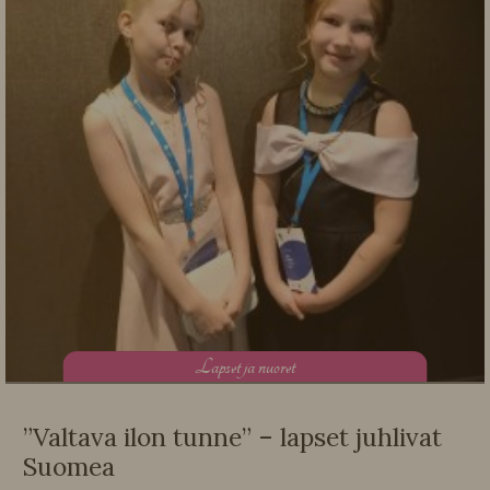
L
apset ja nuoret
”Valtava ilon tunne” – lapset juhlivat
Suomea