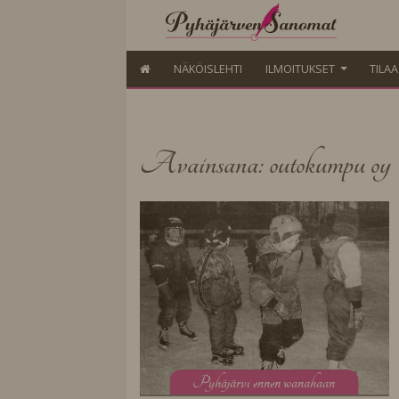
NÄKÖISLEHTI
ILMOITUKSET
TILA
Avainsana: outokumpu oy
P
yhäjärvi ennen wanahaan