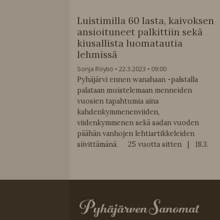
Luistimilla 60 lasta, kaivoksen
ansioituneet palkittiin sekä
kiusallista luomatautia
lehmissä
Sonja Röytiö
22.3.2023
09:00
Pyhäjärvi ennen wanahaan -palstalla
palataan muistelemaan menneiden
vuosien tapahtumia aina
kahdenkymmenenviiden,
viidenkymmenen sekä sadan vuoden
päähän vanhojen lehtiartikkeleiden
siivittämänä. 25 vuotta sitten | 18.3.