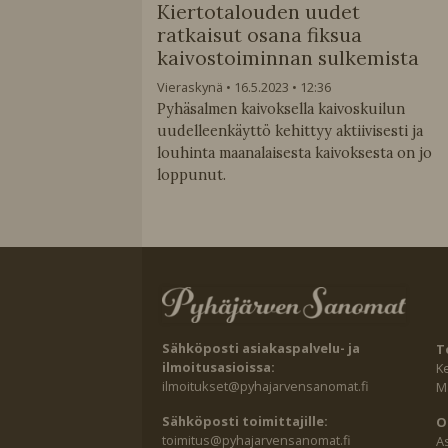
Kiertotalouden uudet
ratkaisut osana fiksua
kaivostoiminnan sulkemista
Vieraskynä
16.5.2023
12:36
Pyhäsalmen kaivoksella kaivoskuilun
uudelleenkäyttö kehittyy aktiivisesti ja
louhinta maanalaisesta kaivoksesta on jo
loppunut.
Sähköposti asiakaspalvelu- ja
T
ilmoitusasioissa:
K
ilmoitukset@pyhajarvensanomat.fi
Ma
Sähköposti toimittajille:
O
toimitus@pyhajarvensanomat.fi
A