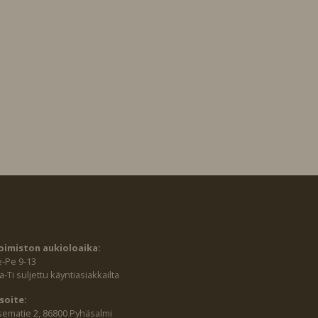
oimiston aukioloaika:
e-Pe 9-13
-Ti suljettu käyntiasiakkailta
soite:
sematie 2, 86800 Pyhäsalmi