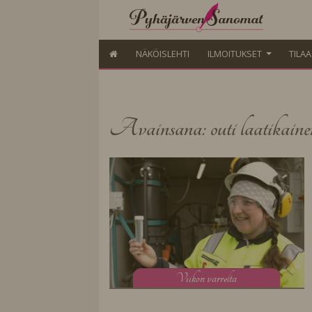
NÄKÖISLEHTI
ILMOITUKSET
TILA
Avainsana: outi laatikaine
V
iikon varrelta