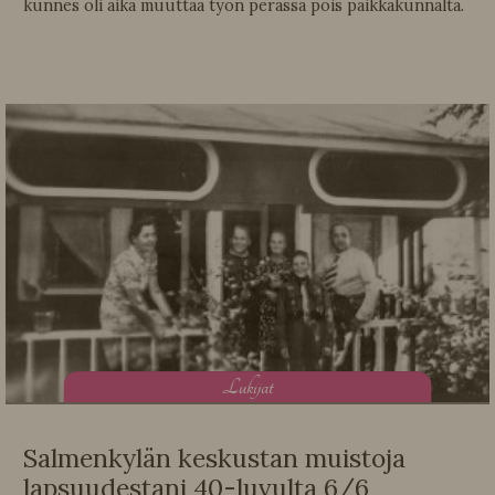
kunnes oli aika muuttaa työn perässä pois paikkakunnalta.
L
ukijat
Salmenkylän keskustan muistoja
lapsuudestani 40-luvulta 6/6