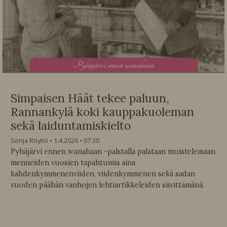
P
yhäjärvi ennen wanahaan
Simpaisen Häät tekee paluun,
Rannankylä koki kauppakuoleman
sekä laiduntamiskielto
Sonja Röytiö
1.4.2026
07:30
Pyhäjärvi ennen wanahaan -palstalla palataan muistelemaan
menneiden vuosien tapahtumia aina
kahdenkymmenenviiden, viidenkymmenen sekä sadan
vuoden päähän vanhojen lehtiartikkeleiden siivittämänä.