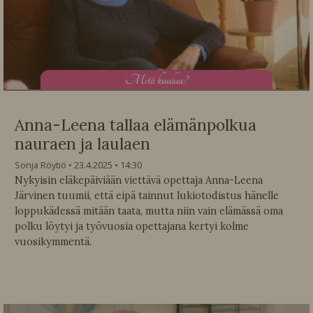
M
itä kuuluu?
Anna-Leena tallaa elämänpolkua
nauraen ja laulaen
Sonja Röytiö
23.4.2025
14:30
Nykyisin eläkepäiviään viettävä opettaja Anna-Leena
Järvinen tuumii, että eipä tainnut lukiotodistus hänelle
loppukädessä mitään taata, mutta niin vain elämässä oma
polku löytyi ja työvuosia opettajana kertyi kolme
vuosikymmentä.