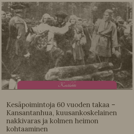
K
esälehti
Kesäpoimintoja 60 vuoden takaa –
Kansantanhua, kuusankoskelainen
nakkivaras ja kolmen heimon
kohtaaminen