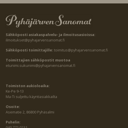
Sähköposti asiakaspalvelu- ja ilmoitusasioissa:
ilmoitukset@pyhajarvensanomat.fi
Sähköposti toimittajille:
toimitus@pyhajarvensanomat.fi
Toimittajien sähköpostit muotoa
etunimi.sukunimi@pyhajarvensanomat.fi
Toimiston aukioloaika:
Ke-Pe 9-13
Ma-Ti suljettu käyntiasiakkailta
Osoite:
Asematie 2, 86800 Pyhäsalmi
Puhelin:
040 772 0231