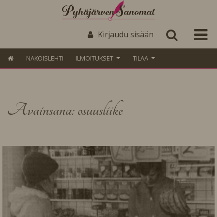
Kirjaudu sisään
NÄKÖISLEHTI
ILMOITUKSET
TILAA
Avainsana: osuusliike