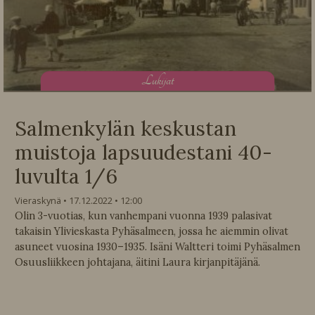
L
ukijat
Salmenkylän keskustan
muistoja lapsuudestani 40-
luvulta 1/6
Vieraskynä
17.12.2022
12:00
Olin 3-vuotias, kun vanhempani vuonna 1939 palasivat
takaisin Ylivieskasta Pyhäsalmeen, jossa he aiemmin olivat
asuneet vuosina 1930–1935. Isäni Waltteri toimi Pyhäsalmen
Osuusliikkeen johtajana, äitini Laura kirjanpitäjänä.