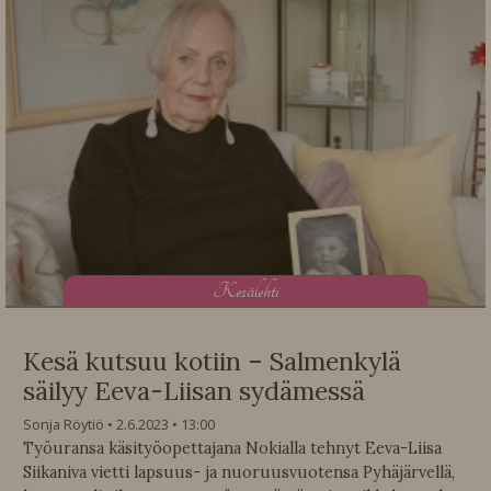
K
esälehti
Kesä kutsuu kotiin – Salmenkylä
säilyy Eeva-Liisan sydämessä
Sonja Röytiö
2.6.2023
13:00
Työuransa käsityöopettajana Nokialla tehnyt Eeva-Liisa
Siikaniva vietti lapsuus- ja nuoruusvuotensa Pyhäjärvellä,