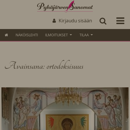
Kirjaudu sisään
NÄKÖISLEHTI
ILMOITUKSET
TILAA
Avainsana: ortodoksisuus