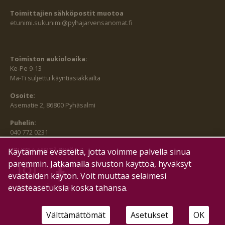
Toimittajien sähköpostit muotoa
etunimi.sukunimi@pyhajarvensanomat.fi
Toimiston aukioloaika:
Ke-Pe 9-13
Ma-Ti suljettu käyntiasiakkailta
Osoite:
Asematie 2, 86800 Pyhäsalmi
Puhelin:
040 772 0231
SEURAA MEITÄ MYÖS:
Käytämme evästeitä, jotta voimme palvella sinua
paremmin. Jatkamalla sivuston käyttöä, hyväksyt
evästeiden käytön. Voit muuttaa selaimesi
evästeasetuksia koska tahansa.
HALLITSE EVÄSTEITÄ
Välttämättömät
Asetukset
OK