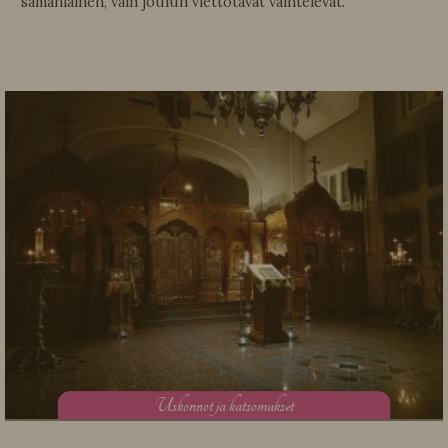
samanlainen, vain joulun viettotavat vaihtelevat.
U
skonnot ja katsomukset