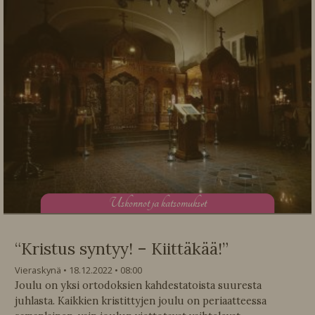
U
skonnot ja katsomukset
“Kristus syntyy! – Kiittäkää!”
Vieraskynä
18.12.2022
08:00
Joulu on yksi ortodoksien kahdestatoista suuresta
juhlasta. Kaikkien kristittyjen joulu on periaatteessa