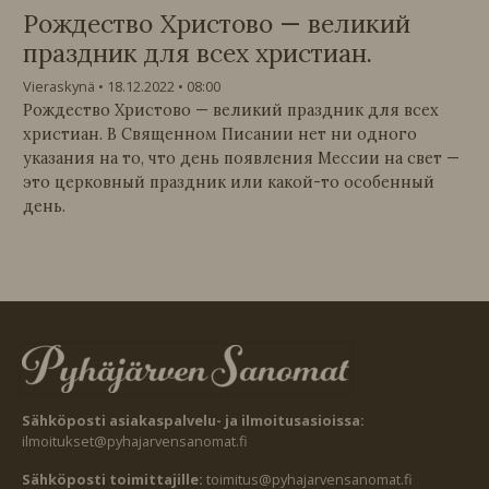
Рождество Христово — великий
праздник для всех христиан.
Vieraskynä
18.12.2022
08:00
Рождество Христово — великий праздник для всех
христиан. В Священном Писании нет ни одного
указания на то, что день появления Мессии на свет —
это церковный праздник или какой-то особенный
день.
Sähköposti asiakaspalvelu- ja ilmoitusasioissa:
ilmoitukset@pyhajarvensanomat.fi
Sähköposti toimittajille:
toimitus@pyhajarvensanomat.fi