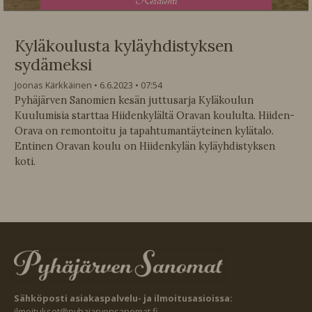
K
esälehti
Kyläkoulusta kyläyhdistyksen
sydämeksi
Joonas Kärkkäinen
6.6.2023
07:54
Pyhäjärven Sanomien kesän juttusarja Kyläkoulun
Kuulumisia starttaa Hiidenkylältä Oravan koululta. Hiiden-
Orava on remontoitu ja tapahtumantäyteinen kylätalo.
Entinen Oravan koulu on Hiidenkylän kyläyhdistyksen
koti.
Sähköposti asiakaspalvelu- ja ilmoitusasioissa:
ilmoitukset@pyhajarvensanomat.fi