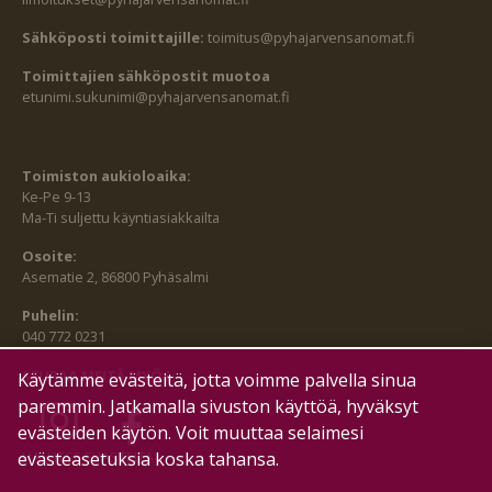
Sähköposti toimittajille:
toimitus@pyhajarvensanomat.fi
Toimittajien sähköpostit muotoa
etunimi.sukunimi@pyhajarvensanomat.fi
Toimiston aukioloaika:
Ke-Pe 9-13
Ma-Ti suljettu käyntiasiakkailta
Osoite:
Asematie 2, 86800 Pyhäsalmi
Puhelin:
040 772 0231
SEURAA MEITÄ MYÖS:
Käytämme evästeitä, jotta voimme palvella sinua
paremmin. Jatkamalla sivuston käyttöä, hyväksyt
evästeiden käytön. Voit muuttaa selaimesi
HALLITSE EVÄSTEITÄ
evästeasetuksia koska tahansa.