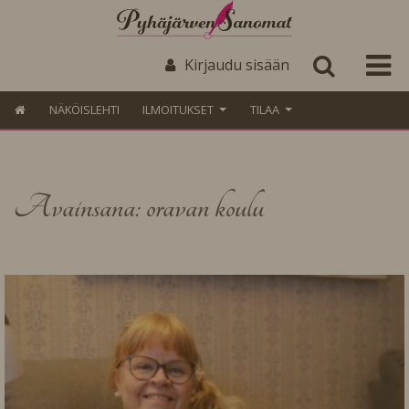
Kirjaudu sisään
NÄKÖISLEHTI
ILMOITUKSET
TILAA
Avainsana: oravan koulu