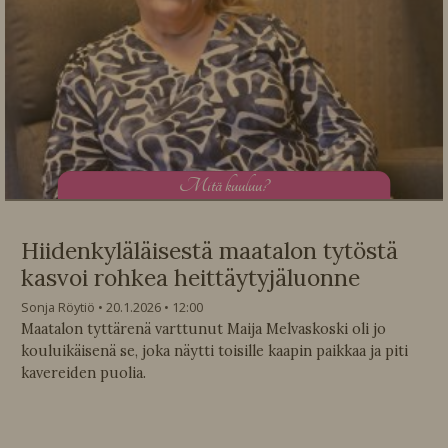
M
itä kuuluu?
Hiidenkyläläisestä maatalon tytöstä
kasvoi rohkea heittäytyjäluonne
Sonja Röytiö
20.1.2026
12:00
Maatalon tyttärenä varttunut Maija Melvaskoski oli jo
kouluikäisenä se, joka näytti toisille kaapin paikkaa ja piti
kavereiden puolia.