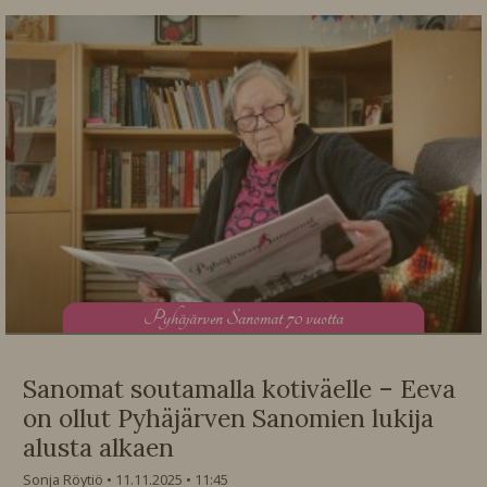
P
yhäjärven Sanomat 70 vuotta
Sanomat soutamalla kotiväelle – Eeva
on ollut Pyhäjärven Sanomien lukija
alusta alkaen
Sonja Röytiö
11.11.2025
11:45