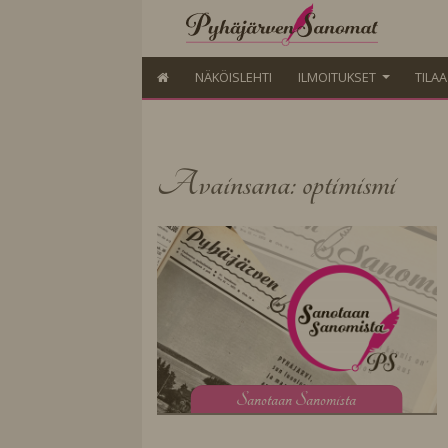
NÄKÖISLEHTI
ILMOITUKSET
TILA
Avainsana: optimismi
S
anotaan Sanomista