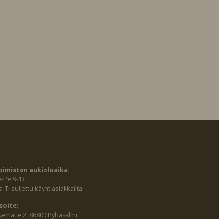
oimiston aukioloaika:
e-Pe 9-13
-Ti suljettu käyntiasiakkailta
soite:
sematie 2, 86800 Pyhäsalmi