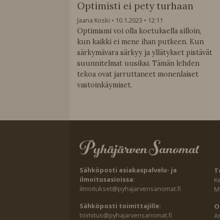
Optimisti ei pety turhaan
Jaana Koski
10.1.2023
12:11
Optimismi voi olla koetuksella silloin,
kun kaikki ei mene ihan putkeen. Kun
särkymävara särkyy ja yllätykset pistävät
suunnitelmat uusiksi. Tämän lehden
tekoa ovat jarruttaneet monenlaiset
vastoinkäymiset.
Sähköposti asiakaspalvelu- ja
T
ilmoitusasioissa:
K
ilmoitukset@pyhajarvensanomat.fi
Ma
Sähköposti toimittajille:
O
toimitus@pyhajarvensanomat.fi
A