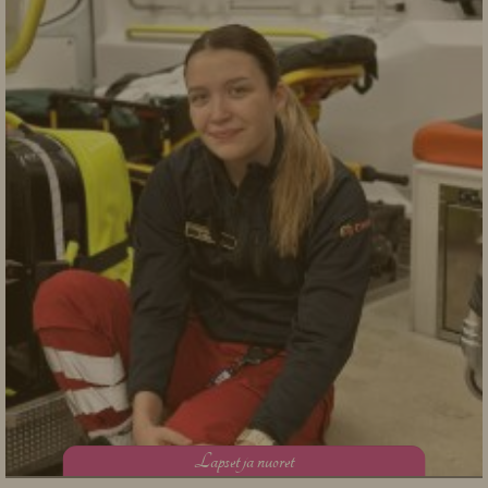
L
apset ja nuoret