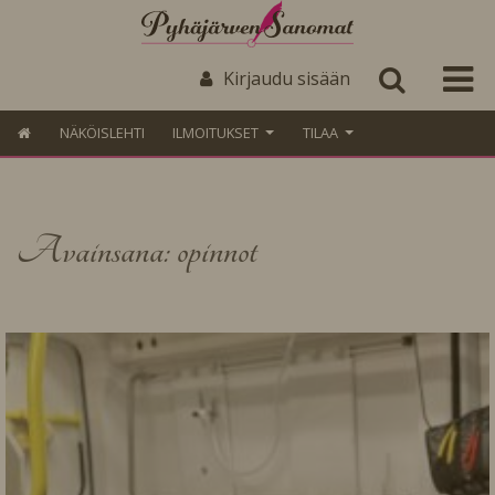
Kirjaudu sisään
NÄKÖISLEHTI
ILMOITUKSET
TILAA
Avainsana: opinnot