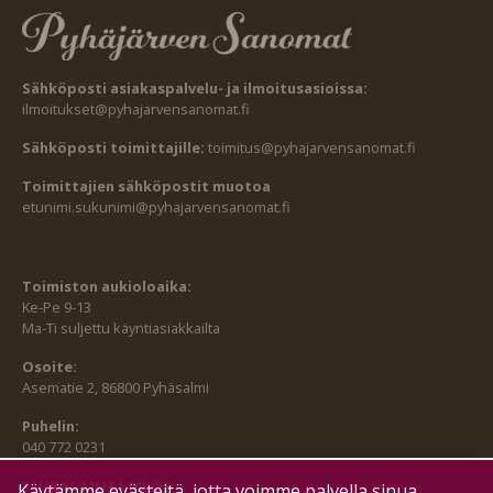
Sähköposti asiakaspalvelu- ja ilmoitusasioissa:
ilmoitukset@pyhajarvensanomat.fi
Sähköposti toimittajille:
toimitus@pyhajarvensanomat.fi
Toimittajien sähköpostit muotoa
etunimi.sukunimi@pyhajarvensanomat.fi
Toimiston aukioloaika:
Ke-Pe 9-13
Ma-Ti suljettu käyntiasiakkailta
Osoite:
Asematie 2, 86800 Pyhäsalmi
Puhelin:
040 772 0231
SEURAA MEITÄ MYÖS:
Käytämme evästeitä, jotta voimme palvella sinua