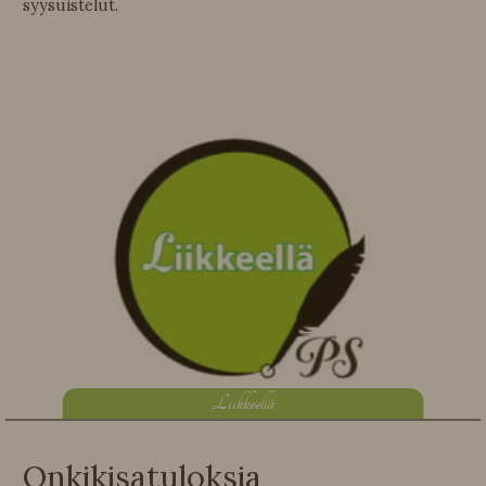
syysuistelut.
L
iikkeellä
Onkikisatuloksia