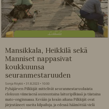
L
iikkeellä
Mansikkala, Heikkilä sekä
Manniset nappasivat
koukkuunsa
seuranmestaruuden
Sonja Röytiö
31.8.2023
10:00
Pyhäjärven Pilkkijät mittelivät seuranmestaruuksista
elokuun viimeisenä sunnuntaina laituripilkissä ja tiistaina
mato-onginnassa. Kevään ja kesän aikana Pilkkijät ovat
järjestäneet useita kilpailuja, ja edessä häämöttää vielä