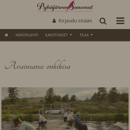
Kirjaudu sisään
NÄKÖISLEHTI
ILMOITUKSET
TILAA
Avainsana: onkikisa