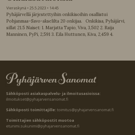
Vieraskynä
25.5.2023
14:45
Pyhäjärvellä järjestettyihin onkikisoihin osallistui
Pohjanmaa–Savo-akselilta 20 onkijaa. Onkikisa, Pyhäjärvi,
sillat 21.5 Naiset: 1. Marjatta Tapio, Viva, 3,502 2. Raija
Manninen, PyPi, 2,591 3. Eila Huttunen, Kiva, 2,459 4.
Sähköposti asiakaspalvelu- ja ilmoitusasioissa:
ilmoitukset@pyhajarvensanomat.fi
Sähköposti toimittajille:
toimitus@pyhajarvensanomat.fi
Toimittajien sähköpostit muotoa
etunimi.sukunimi@pyhajarvensanomat.fi