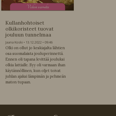
V
iikon varrelta
Kullanhohtoiset
olkikoristeet tuovat
jouluun tunnelmaa
Jaana Koski
13.12.2022
09:46
Olki on ollut jo keskiajalta lähtien
osa suomalaista jouluperinnettä.
Ennen oli tapana levittää jouluksi
olkia lattialle. Syy oli varmaan ihan
käytännöllinen, kun oljet toivat
juhlan ajaksi lämpimän ja pehmeän
maton tupaan.