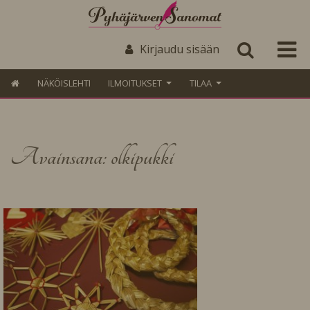
Kirjaudu sisään
NÄKÖISLEHTI
ILMOITUKSET
TILAA
Avainsana: olkipukki