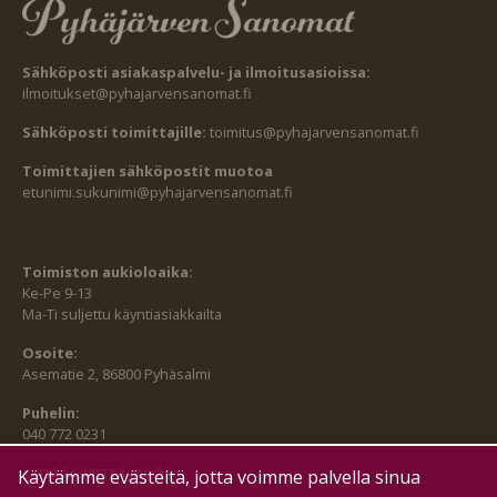
Sähköposti asiakaspalvelu- ja ilmoitusasioissa:
ilmoitukset@pyhajarvensanomat.fi
Sähköposti toimittajille:
toimitus@pyhajarvensanomat.fi
Toimittajien sähköpostit muotoa
etunimi.sukunimi@pyhajarvensanomat.fi
Toimiston aukioloaika:
Ke-Pe 9-13
Ma-Ti suljettu käyntiasiakkailta
Osoite:
Asematie 2, 86800 Pyhäsalmi
Puhelin:
040 772 0231
SEURAA MEITÄ MYÖS:
Käytämme evästeitä, jotta voimme palvella sinua