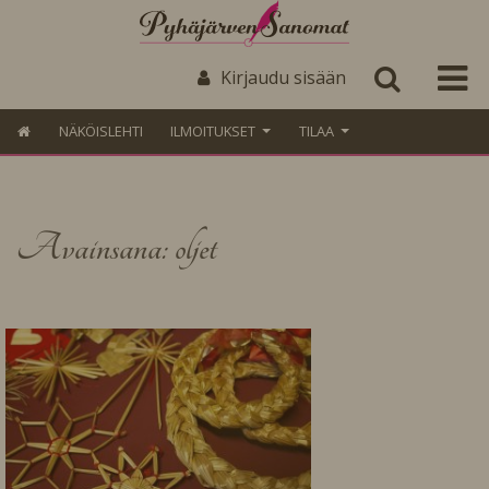
Kirjaudu sisään
NÄKÖISLEHTI
ILMOITUKSET
TILAA
Avainsana: oljet