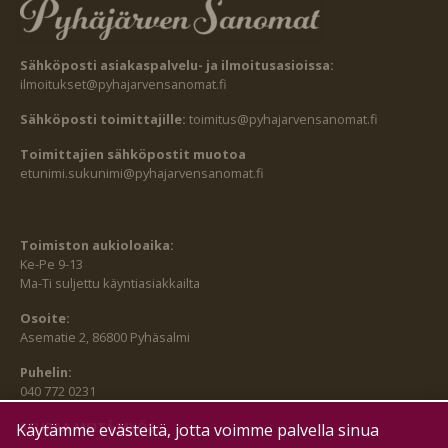
Sähköposti asiakaspalvelu- ja ilmoitusasioissa:
ilmoitukset@pyhajarvensanomat.fi
Sähköposti toimittajille:
toimitus@pyhajarvensanomat.fi
Toimittajien sähköpostit muotoa
etunimi.sukunimi@pyhajarvensanomat.fi
Toimiston aukioloaika:
Ke-Pe 9-13
Ma-Ti suljettu käyntiasiakkailta
Osoite:
Asematie 2, 86800 Pyhäsalmi
Puhelin:
040 772 0231
SEURAA MEITÄ MYÖS:
Käytämme evästeitä, jotta voimme palvella sinua