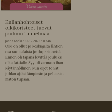
V
iikon varrelta
Kullanhohtoiset
olkikoristeet tuovat
jouluun tunnelmaa
Jaana Koski
13.12.2022
09:46
Olki on ollut jo keskiajalta lähtien
osa suomalaista jouluperinnettä.
Ennen oli tapana levittää jouluksi
olkia lattialle. Syy oli varmaan ihan
käytännöllinen, kun oljet toivat
juhlan ajaksi lämpimän ja pehmeän
maton tupaan.