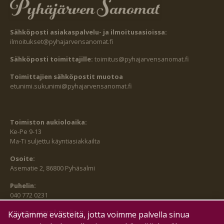
Sähköposti asiakaspalvelu- ja ilmoitusasioissa:
ilmoitukset@pyhajarvensanomat.fi
Sähköposti toimittajille:
toimitus@pyhajarvensanomat.fi
Toimittajien sähköpostit muotoa
etunimi.sukunimi@pyhajarvensanomat.fi
Toimiston aukioloaika:
Ke-Pe 9-13
Ma-Ti suljettu käyntiasiakkailta
Osoite:
Asematie 2, 86800 Pyhäsalmi
Puhelin:
040 772 0231
SEURAA MEITÄ MYÖS:
Käytämme evästeitä, jotta voimme palvella sinua