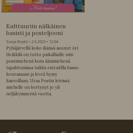
M
itä kuuluu?
Kulttuuriin nälkäinen
basisti ja posteljooni
Sonja Röytiö
2.5.2023
12:04
Pyhäjärvellä koko ikänsä asunut Ari
Heikkilä on tuttu paikallisille niin
postimiehenä kuin äänimiehenä
tapahtumissa taikka estradilla basso
kourassaan ja leveä hymy
kasvoillaan. Uraa Postin leivissä
miehelle on kertynyt jo yli
neljäkymmentä vuotta.