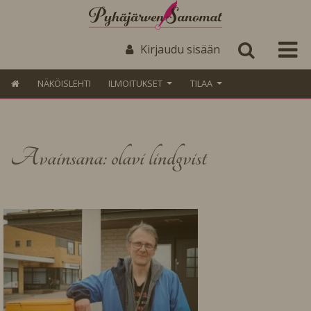
Kirjaudu sisään
NÄKÖISLEHTI
ILMOITUKSET
TILAA
Avainsana: olavi lindgvist