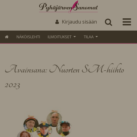
Kirjaudu sisään
NÄKÖISLEHTI
ILMOITUKSET
TILAA
Avainsana: Nuorten SM-hiihto
2023