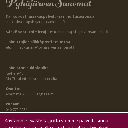
Sähköposti asiakaspalvelu- ja ilmoitusasioissa:
ilmoitukset@pyhajarvensanomat.fi
Sähköposti toimittajille:
toimitus@pyhajarvensanomat.fi
Toimittajien sähköpostit muotoa
etunimi.sukunimi@pyhajarvensanomat.fi
Toimiston aukioloaika:
Ke-Pe 9-13
Ma-Ti suljettu käyntiasiakkailta
Osoite:
Asematie 2, 86800 Pyhäsalmi
Puhelin:
040 772 0231
SEURAA MEITÄ MYÖS:
Käytämme evästeitä, jotta voimme palvella sinua
paremmin. Jatkamalla sivuston käyttöä, hyväksyt