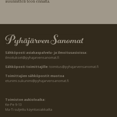
suunnitteli teon ennalta.
Sähköposti asiakaspalvelu- ja ilmoitusasioissa:
ilmoitukset@pyhajarvensanomat.fi
Sähköposti toimittajille:
toimitus@pyhajarvensanomat.fi
Toimittajien sähköpostit muotoa
etunimi.sukunimi@pyhajarvensanomat.fi
Toimiston aukioloaika:
Ke-Pe 9-13
Ma-Ti suljettu käyntiasiakkailta