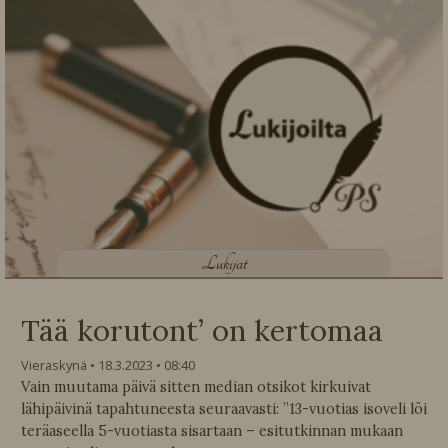
L
ukijat
Tää korutont’ on kertomaa
Vieraskynä
18.3.2023
08:40
Vain muutama päivä sitten median otsikot kirkuivat
lähipäivinä tapahtuneesta seuraavasti: ”13-vuotias isoveli löi
teräaseella 5-vuotiasta sisartaan – esitutkinnan mukaan