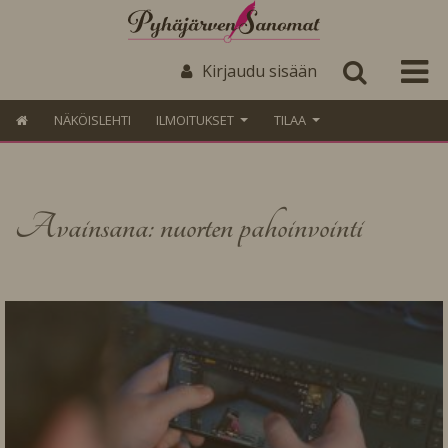
Kirjaudu sisään
NÄKÖISLEHTI
ILMOITUKSET
TILAA
Avainsana: nuorten pahoinvointi