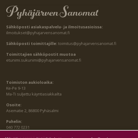
Sähköposti asiakaspalvelu- ja ilmoitusasioissa:
ilmoitukset@pyhajarvensanomat.fi
Sähköposti toimittajille:
toimitus@pyhajarvensanomat.fi
Toimittajien sähköpostit muotoa
etunimi.sukunimi@pyhajarvensanomat.fi
Toimiston aukioloaika:
Ke-Pe 9-13
Ma-Ti suljettu käyntiasiakkailta
Osoite:
Asematie 2, 86800 Pyhäsalmi
Puhelin:
040 772 0231