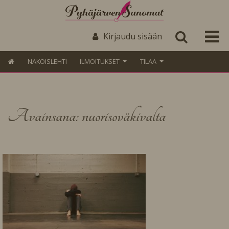
Kirjaudu sisään
NÄKÖISLEHTI
ILMOITUKSET
TILAA
Avainsana: nuorisoväkivalta