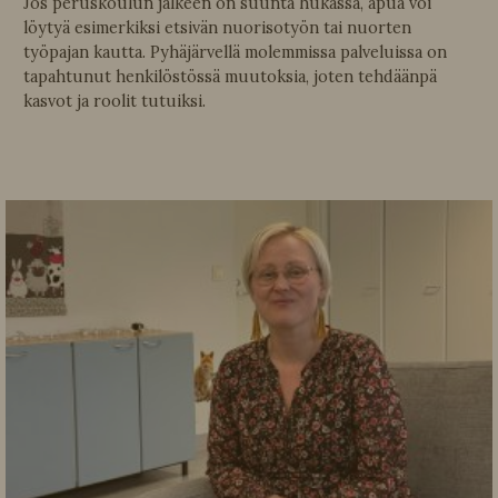
Jos peruskoulun jälkeen on suunta hukassa, apua voi
löytyä esimerkiksi etsivän nuorisotyön tai nuorten
työpajan kautta. Pyhäjärvellä molemmissa palveluissa on
tapahtunut henkilöstössä muutoksia, joten tehdäänpä
kasvot ja roolit tutuiksi.