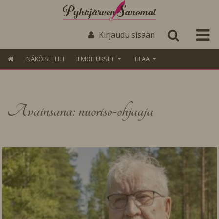
Kirjaudu sisään
NÄKÖISLEHTI
ILMOITUKSET
TILAA
Avainsana: nuoriso-ohjaaja