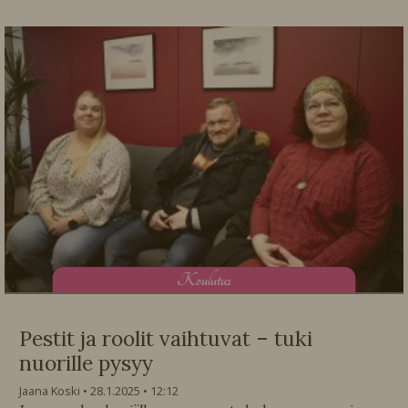
K
oulutus
Pestit ja roolit vaihtuvat – tuki
nuorille pysyy
Jaana Koski
28.1.2025
12:12