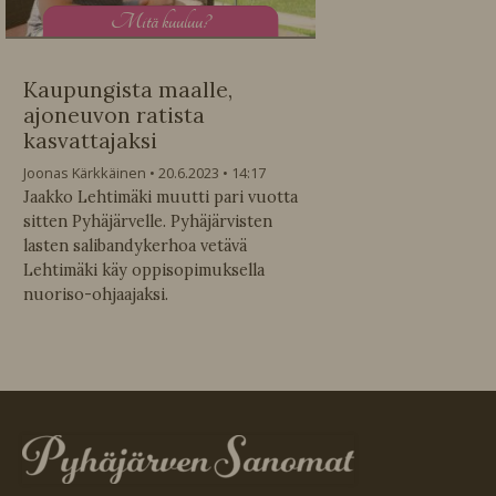
M
itä kuuluu?
Kaupungista maalle,
ajoneuvon ratista
kasvattajaksi
Joonas Kärkkäinen
20.6.2023
14:17
Jaakko Lehtimäki muutti pari vuotta
sitten Pyhäjärvelle. Pyhäjärvisten
lasten salibandykerhoa vetävä
Lehtimäki käy oppisopimuksella
nuoriso-ohjaajaksi.