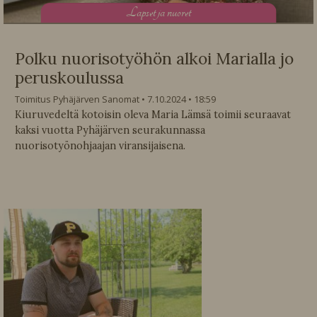
L
apset ja nuoret
Polku nuorisotyöhön alkoi Marialla jo
peruskoulussa
Toimitus Pyhäjärven Sanomat
7.10.2024
18:59
Kiuruvedeltä kotoisin oleva Maria Lämsä toimii seuraavat
kaksi vuotta Pyhäjärven seurakunnassa
nuorisotyönohjaajan viransijaisena.