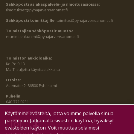
Sähköposti asiakaspalvelu- ja ilmoitusasioissa:
ilmoitukset@pyhajarvensanomat.fi
Sähköposti toimittajille:
toimitus@pyhajarvensanomat.fi
Toimittajien sähköpostit muotoa
etunimi.sukunimi@pyhajarvensanomat.fi
Toimiston aukioloaika:
Ke-Pe 9-13
Ma-Ti suljettu käyntiasiakkailta
Osoite:
Asematie 2, 86800 Pyhäsalmi
Puhelin:
040 772 0231
SEURAA MEITÄ MYÖS:
Käytämme evästeitä, jotta voimme palvella sinua
paremmin. Jatkamalla sivuston käyttöä, hyväksyt
evästeiden käytön. Voit muuttaa selaimesi