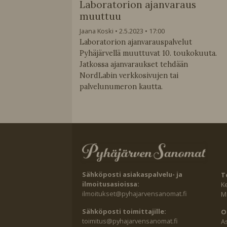
Laboratorion ajanvaraus
muuttuu
Jaana Koski
2.5.2023
17:00
Laboratorion ajanvarauspalvelut
Pyhäjärvellä muuttuvat 10. toukokuuta.
Jatkossa ajanvaraukset tehdään
NordLabin verkkosivujen tai
palvelunumeron kautta.
Sähköposti asiakaspalvelu- ja
T
ilmoitusasioissa:
K
ilmoitukset@pyhajarvensanomat.fi
Ma
Sähköposti toimittajille:
O
toimitus@pyhajarvensanomat.fi
A