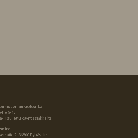
oimiston aukioloaika:
e-Pe 9-13
-Ti suljettu käyntiasiakkailta
soite:
sematie 2, 86800 Pyhäsalmi