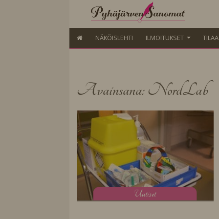
NÄKÖISLEHTI
ILMOITUKSET
TILA
Avainsana: NordLab
U
utiset