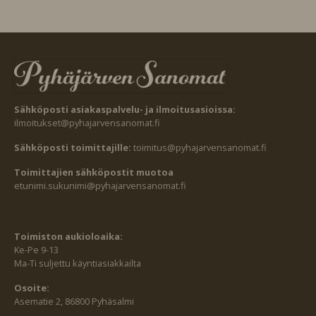
Sähköposti asiakaspalvelu- ja ilmoitusasioissa:
ilmoitukset@pyhajarvensanomat.fi
Sähköposti toimittajille:
toimitus@pyhajarvensanomat.fi
Toimittajien sähköpostit muotoa
etunimi.sukunimi@pyhajarvensanomat.fi
Toimiston aukioloaika:
Ke-Pe 9-13
Ma-Ti suljettu käyntiasiakkailta
Osoite:
Asematie 2, 86800 Pyhäsalmi