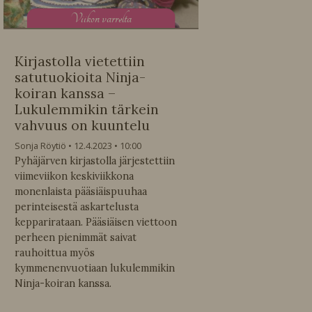
V
iikon varrelta
Kirjastolla vietettiin
satutuokioita Ninja-
koiran kanssa –
Lukulemmikin tärkein
vahvuus on kuuntelu
Sonja Röytiö
12.4.2023
10:00
Pyhäjärven kirjastolla järjestettiin
viimeviikon keskiviikkona
monenlaista pääsiäispuuhaa
perinteisestä askartelusta
kepparirataan. Pääsiäisen viettoon
perheen pienimmät saivat
rauhoittua myös
kymmenenvuotiaan lukulemmikin
Ninja-koiran kanssa.