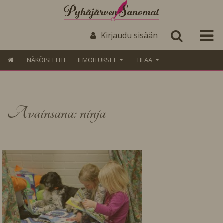
Kirjaudu sisään
NÄKÖISLEHTI
ILMOITUKSET
TILAA
Avainsana: ninja