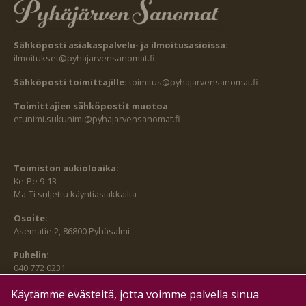
Sähköposti asiakaspalvelu- ja ilmoitusasioissa:
ilmoitukset@pyhajarvensanomat.fi
Sähköposti toimittajille:
toimitus@pyhajarvensanomat.fi
Toimittajien sähköpostit muotoa
etunimi.sukunimi@pyhajarvensanomat.fi
Toimiston aukioloaika:
Ke-Pe 9-13
Ma-Ti suljettu käyntiasiakkailta
Osoite:
Asematie 2, 86800 Pyhäsalmi
Puhelin:
040 772 0231
SEURAA MEITÄ MYÖS:
Käytämme evästeitä, jotta voimme palvella sinua