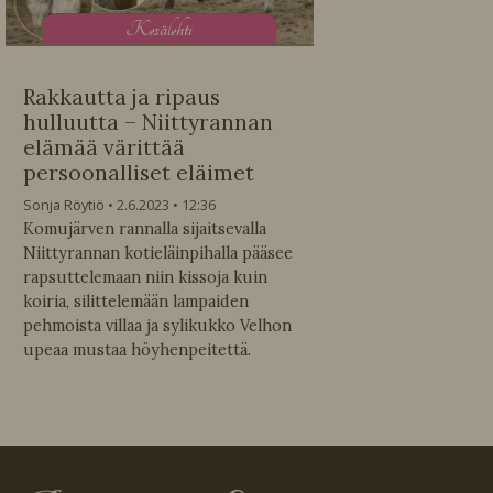
K
esälehti
Rakkautta ja ripaus
hulluutta – Niittyrannan
elämää värittää
persoonalliset eläimet
Sonja Röytiö
2.6.2023
12:36
Komujärven rannalla sijaitsevalla
Niittyrannan kotieläinpihalla pääsee
rapsuttelemaan niin kissoja kuin
koiria, silittelemään lampaiden
pehmoista villaa ja sylikukko Velhon
upeaa mustaa höyhenpeitettä.