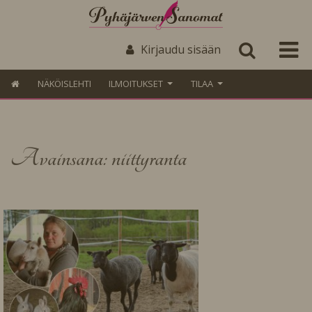
Kirjaudu sisään
NÄKÖISLEHTI
ILMOITUKSET
TILAA
Avainsana: niittyranta