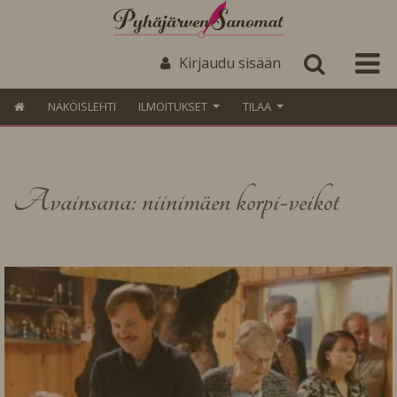
Kirjaudu sisään
NÄKÖISLEHTI
ILMOITUKSET
TILAA
Avainsana: niinimäen korpi-veikot