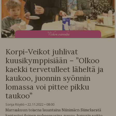
V
iikon varrelta
Korpi-Veikot juhlivat
kuusikymppisiään – ”Olkoo
kaekki tervetulleet läheltä ja
kaukoo, juonnin syönnin
lomassa voi pittee pikku
taukoo”
Sonja Röytiö
22.11.2022
08:00
Marraskuun toisena lauantaina Niinimäen Siimeksestä
kantautui iloinen puheensorina, nauru, hanurin soitto