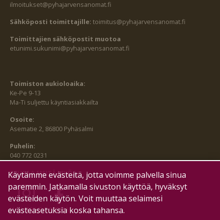
ilmoitukset@pyhajarvensanomat.fi
Sähköposti toimittajille:
toimitus@pyhajarvensanomat.fi
Toimittajien sähköpostit muotoa
etunimi.sukunimi@pyhajarvensanomat.fi
Toimiston aukioloaika:
Ke-Pe 9-13
Ma-Ti suljettu käyntiasiakkailta
Osoite:
Asematie 2, 86800 Pyhäsalmi
Puhelin:
040 772 0231
SEURAA MEITÄ MYÖS:
Käytämme evästeitä, jotta voimme palvella sinua
paremmin. Jatkamalla sivuston käyttöä, hyväksyt
evästeiden käytön. Voit muuttaa selaimesi
HALLITSE EVÄSTEITÄ
evästeasetuksia koska tahansa.