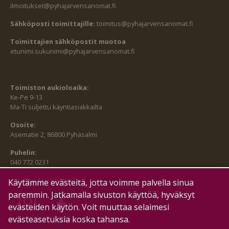
ilmoitukset@pyhajarvensanomat.fi
Sähköposti toimittajille:
toimitus@pyhajarvensanomat.fi
Toimittajien sähköpostit muotoa
etunimi.sukunimi@pyhajarvensanomat.fi
Toimiston aukioloaika:
Ke-Pe 9-13
Ma-Ti suljettu käyntiasiakkailta
Osoite:
Asematie 2, 86800 Pyhäsalmi
Puhelin:
040 772 0231
SEURAA MEITÄ MYÖS:
Käytämme evästeitä, jotta voimme palvella sinua
paremmin. Jatkamalla sivuston käyttöä, hyväksyt
evästeiden käytön. Voit muuttaa selaimesi
HALLITSE EVÄSTEITÄ
evästeasetuksia koska tahansa.