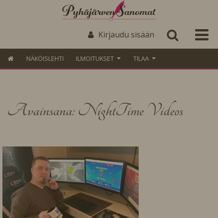
Kirjaudu sisään
NÄKÖISLEHTI
ILMOITUKSET
TILAA
Avainsana: NightTime Videos