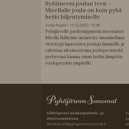
Sydämeeni joulun teen –
Mirellalle joulu on kuin pyhä
hetki hiljentymiselle
Sonja Röytiö
13.12.2022
12:00
Pyhäjärvelle parikymppisenä muuttanut
Mirella Ikäheimo muistelee mummolassa
vietettyjä lapsuuden jouluja lämmöllä, ja
rakentaa aikuisuutensa jouluperinteitä
perheensä kanssa oman kodin lämpöön
ruokapöydän ympärille.
Sähköposti asiakaspalvelu- ja
T
ilmoitusasioissa:
K
ilmoitukset@pyhajarvensanomat.fi
Ma