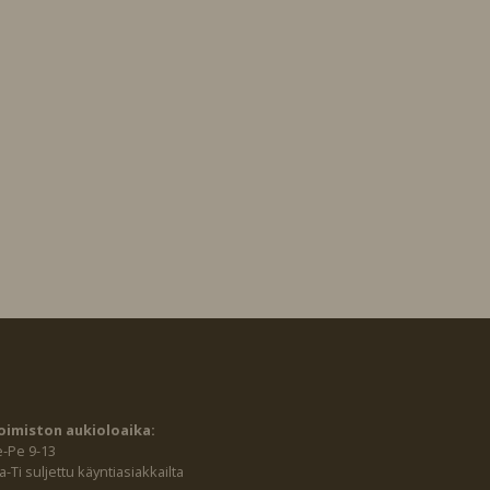
oimiston aukioloaika:
e-Pe 9-13
-Ti suljettu käyntiasiakkailta