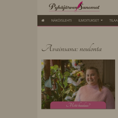
NÄKÖISLEHTI
ILMOITUKSET
TILA
Avainsana: neulonta
M
itä kuuluu?