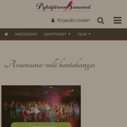
Kirjaudu sisään
NÄKÖISLEHTI
ILMOITUKSET
TILAA
Avainsana: nelli hautakangas
L
apset ja nuoret