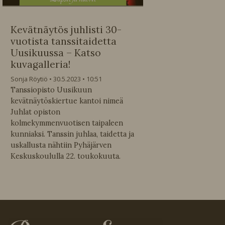
Kevätnäytös juhlisti 30-
vuotista tanssitaidetta
Uusikuussa – Katso
kuvagalleria!
Sonja Röytiö
30.5.2023
10:51
Tanssiopisto Uusikuun
kevätnäytöskiertue kantoi nimeä
Juhlat opiston
kolmekymmenvuotisen taipaleen
kunniaksi. Tanssin juhlaa, taidetta ja
uskallusta nähtiin Pyhäjärven
Keskuskoululla 22. toukokuuta.