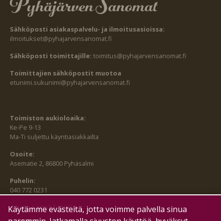
Sähköposti asiakaspalvelu- ja ilmoitusasioissa:
ilmoitukset@pyhajarvensanomat.fi
Sähköposti toimittajille:
toimitus@pyhajarvensanomat.fi
Toimittajien sähköpostit muotoa
etunimi.sukunimi@pyhajarvensanomat.fi
Toimiston aukioloaika:
Ke-Pe 9-13
Ma-Ti suljettu käyntiasiakkailta
Osoite:
Asematie 2, 86800 Pyhäsalmi
Puhelin:
040 772 0231
SEURAA MEITÄ MYÖS:
Käytämme evästeitä, jotta voimme palvella sinua