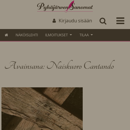
Kirjaudu sisään
NÄKÖISLEHTI
ILMOITUKSET
TILAA
Avainsana: Naiskuoro Cantando