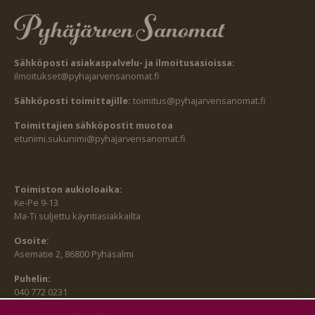
Sähköposti asiakaspalvelu- ja ilmoitusasioissa:
ilmoitukset@pyhajarvensanomat.fi
Sähköposti toimittajille:
toimitus@pyhajarvensanomat.fi
Toimittajien sähköpostit muotoa
etunimi.sukunimi@pyhajarvensanomat.fi
Toimiston aukioloaika:
Ke-Pe 9-13
Ma-Ti suljettu käyntiasiakkailta
Osoite:
Asematie 2, 86800 Pyhäsalmi
Puhelin:
040 772 0231