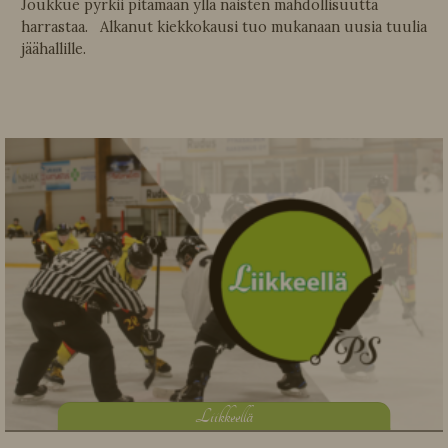
Joukkue pyrkii pitämään yllä naisten mahdollisuutta
harrastaa. Alkanut kiekkokausi tuo mukanaan uusia tuulia
jäähallille.
L
iikkeellä