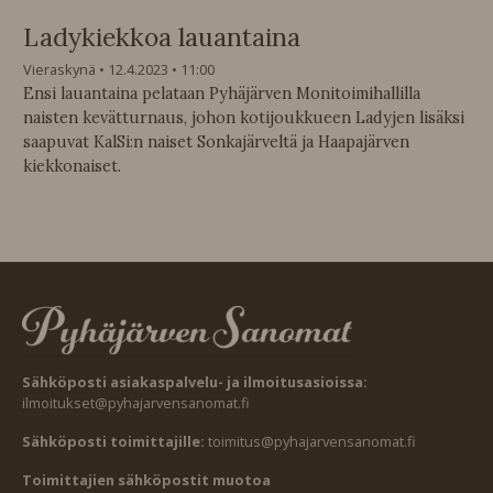
Ladykiekkoa lauantaina
Vieraskynä
12.4.2023
11:00
Ensi lauantaina pelataan Pyhäjärven Monitoimihallilla
naisten kevätturnaus, johon kotijoukkueen Ladyjen lisäksi
saapuvat KalSi:n naiset Sonkajärveltä ja Haapajärven
kiekkonaiset.
Sähköposti asiakaspalvelu- ja ilmoitusasioissa:
ilmoitukset@pyhajarvensanomat.fi
Sähköposti toimittajille:
toimitus@pyhajarvensanomat.fi
Toimittajien sähköpostit muotoa