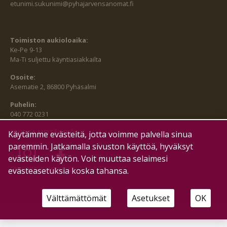
etunimi.sukunimi@pyhajarvensanomat.fi
Toimiston aukioloaika:
Ke-Pe 9-13
Ma-Ti suljettu käyntiasiakkailta
Osoite:
Asematie 2, 86800 Pyhäsalmi
Puhelin:
040 772 0231
SEURAA MEITÄ MYÖS:
Käytämme evästeitä, jotta voimme palvella sinua
paremmin. Jatkamalla sivuston käyttöä, hyväksyt
evästeiden käytön. Voit muuttaa selaimesi
HALLITSE EVÄSTEITÄ
evästeasetuksia koska tahansa.
Välttämättömät
Asetukset
OK