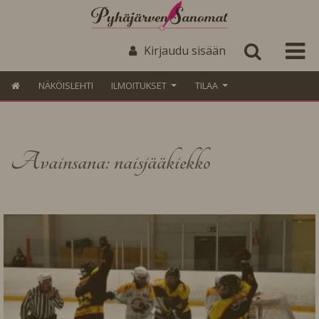
Kirjaudu sisään
NÄKÖISLEHTI
ILMOITUKSET
TILAA
Avainsana: naisjääkiekko