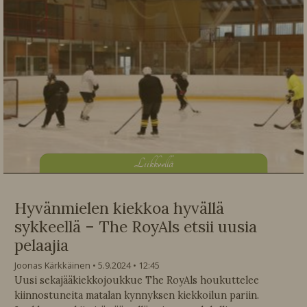
L
iikkeellä
Hyvänmielen kiekkoa hyvällä
sykkeellä – The RoyAls etsii uusia
pelaajia
Joonas Kärkkäinen
5.9.2024
12:45
Uusi sekajääkiekkojoukkue The RoyAls houkuttelee
kiinnostuneita matalan kynnyksen kiekkoilun pariin.