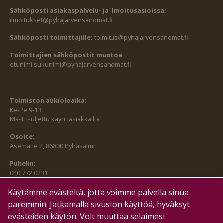
Sähköposti asiakaspalvelu- ja ilmoitusasioissa:
ilmoitukset@pyhajarvensanomat.fi
Sähköposti toimittajille:
toimitus@pyhajarvensanomat.fi
Toimittajien sähköpostit muotoa
etunimi.sukunimi@pyhajarvensanomat.fi
Toimiston aukioloaika:
Ke-Pe 9-13
Ma-Ti suljettu käyntiasiakkailta
Osoite:
Asematie 2, 86800 Pyhäsalmi
Puhelin:
040 772 0231
SEURAA MEITÄ MYÖS:
Käytämme evästeitä, jotta voimme palvella sinua
paremmin. Jatkamalla sivuston käyttöä, hyväksyt
evästeiden käytön. Voit muuttaa selaimesi