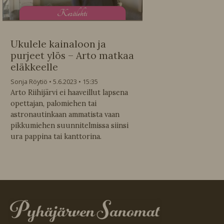
K
esälehti
Ukulele kainaloon ja
purjeet ylös – Arto matkaa
eläkkeelle
Sonja Röytiö
5.6.2023
15:35
Arto Riihijärvi ei haaveillut lapsena
opettajan, palomiehen tai
astronautinkaan ammatista vaan
pikkumiehen suunnitelmissa siinsi
ura pappina tai kanttorina.