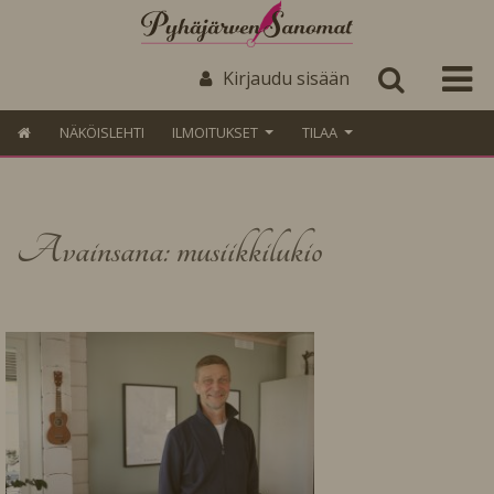
Kirjaudu sisään
NÄKÖISLEHTI
ILMOITUKSET
TILAA
Avainsana: musiikkilukio