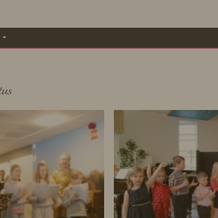
A
tus