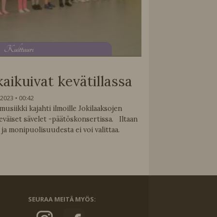
K
ulttuuri
kaikuivat kevätillassa
.2023
00:42
usiikki kajahti ilmoille Jokilaaksojen
äiset sävelet -päätöskonsertissa. Iltaan
a monipuolisuudesta ei voi valittaa.
SEURAA MEITÄ MYÖS: