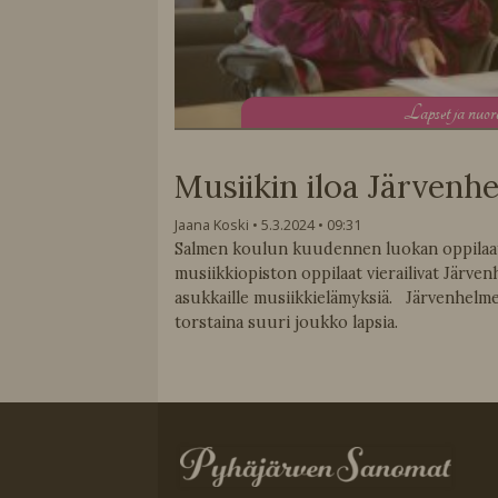
L
apset ja nuor
Musiikin iloa Järvenh
Jaana Koski
5.3.2024
09:31
Salmen koulun kuudennen luokan oppilaat 
musiikkiopiston oppilaat vierailivat Järven
asukkaille musiikkielämyksiä. Järvenhelmen
torstaina suuri joukko lapsia.