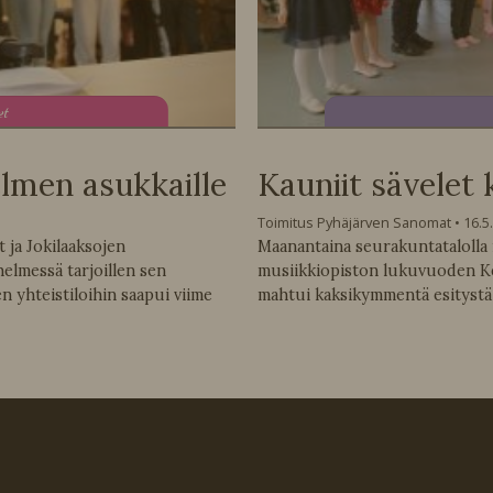
et
elmen asukkaille
Kauniit sävelet 
Toimitus Pyhäjärven Sanomat
16.5
ja Jokilaaksojen
Maanantaina seurakuntatalolla m
helmessä tarjoillen sen
musiikkiopiston lukuvuoden Kev
 yhteistiloihin saapui viime
mahtui kaksikymmentä esitystä j