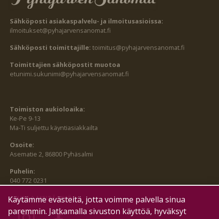
Sähköposti asiakaspalvelu- ja ilmoitusasioissa:
ilmoitukset@pyhajarvensanomat.fi
Sähköposti toimittajille:
toimitus@pyhajarvensanomat.fi
Toimittajien sähköpostit muotoa
etunimi.sukunimi@pyhajarvensanomat.fi
Toimiston aukioloaika:
Ke-Pe 9-13
Ma-Ti suljettu käyntiasiakkailta
Osoite:
Asematie 2, 86800 Pyhäsalmi
Puhelin:
040 772 0231
SEURAA MEITÄ MYÖS:
Käytämme evästeitä, jotta voimme palvella sinua
paremmin. Jatkamalla sivuston käyttöä, hyväksyt