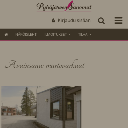
Kirjaudu sisään
NÄKÖISLEHTI
ILMOITUKSET
TILAA
Avainsana: murtovarkaat