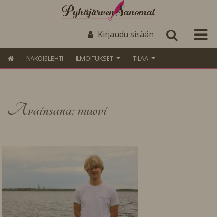
Kirjaudu sisään
NÄKÖISLEHTI
ILMOITUKSET
TILAA
Avainsana: muovi