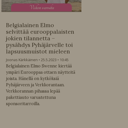
V
iikon varrelta
Belgialainen Elmo
selvittää eurooppalaisten
jokien tilannetta –
pysähdys Pyhäjärvelle toi
lapsuusmuistot mieleen
Joonas Kärkkäinen
25.5.2023
10:45
Belgialainen Elmo Swenne kiertää
ympäri Eurooppaa ottaen näytteitä
joista. Hänellä on kytköksiä
Pyhäjärveen ja Verkkorantaan.
Verkkorannan pihassa lepää
pakettiauto varustettuna
sponsoritarroilla.