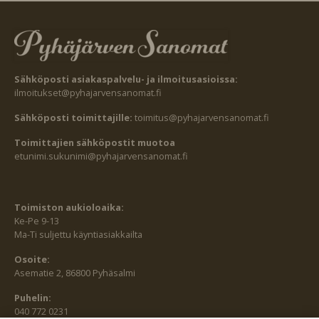
Sähköposti asiakaspalvelu- ja ilmoitusasioissa:
ilmoitukset@pyhajarvensanomat.fi
Sähköposti toimittajille:
toimitus@pyhajarvensanomat.fi
Toimittajien sähköpostit muotoa
etunimi.sukunimi@pyhajarvensanomat.fi
Toimiston aukioloaika:
Ke-Pe 9-13
Ma-Ti suljettu käyntiasiakkailta
Osoite:
Asematie 2, 86800 Pyhäsalmi
Puhelin:
040 772 0231