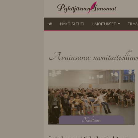
NÄKÖISLEHTI
ILMOITUKSET
TILA
Avainsana: monitaiteelline
K
ulttuuri