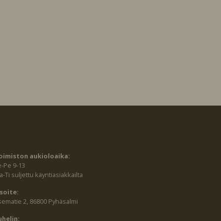
oimiston aukioloaika:
e-Pe 9-13
-Ti suljettu käyntiasiakkailta
soite:
sematie 2, 86800 Pyhäsalmi
uhelin: