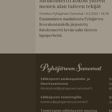
Satukonsertti kokosi yhteen
monen alan taiteen tekijät
Toimitus Pyhäjärven Sanomat
6.3.2023
16:18
Ensimmäinen maaliskuuta Pyhäjärven
Seurakuntatalolla järjestetty
Satukonsertti keräsi salin täyteen
lapsiperheitä.
Sähköposti asiakaspalvelu- ja
T
ilmoitusasioissa:
K
ilmoitukset@pyhajarvensanomat.fi
Ma
Sähköposti toimittajille:
O
toimitus@pyhajarvensanomat.fi
A
Toimittajien sähköpostit muotoa
P